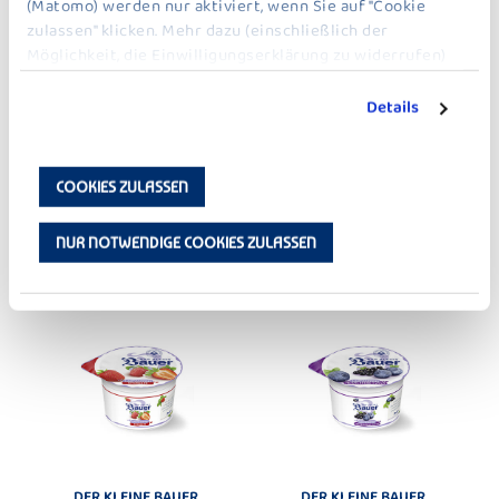
(Matomo) werden nur aktiviert, wenn Sie auf "Cookie
zulassen" klicken. Mehr dazu (einschließlich der
Möglichkeit, die Einwilligungserklärung zu widerrufen)
erfahren Sie in unserer
Datenschutzerklärung
.
Details
DER KLEINE BAUER
DER KLEINE BAUER
KIRSCHE
PFIRSICH-MARACUJA
COOKIES ZULASSEN
NUR NOTWENDIGE COOKIES ZULASSEN
DER KLEINE BAUER
DER LAKTOSEFREIE – 100 G
DER KLEINE BAUER
DER KLEINE BAUER