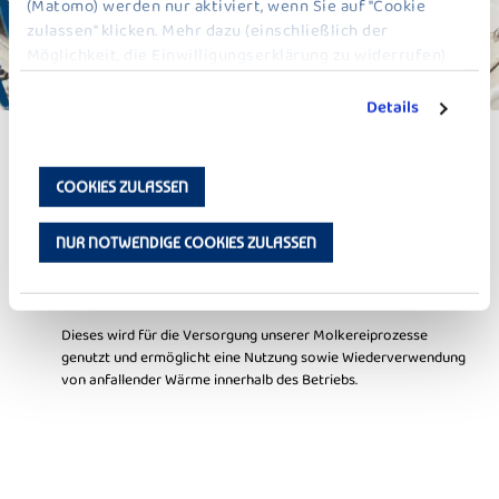
(Matomo) werden nur aktiviert, wenn Sie auf "Cookie
zulassen" klicken. Mehr dazu (einschließlich der
Möglichkeit, die Einwilligungserklärung zu widerrufen)
erfahren Sie in unserer
Datenschutzerklärung
.
Details
SCHRITTE ZUR VERBESSERUNG DER
ENERGIEEFFIZIENZ
TECHNIK
COOKIES ZULASSEN
Wir setzen auf moderne Technologien, um unsere Prozesse
NUR NOTWENDIGE COOKIES ZULASSEN
weiterzuentwickeln und den Ressourceneinsatz zu optimieren.
Ein zentraler Baustein ist unser Wärmenetz mit unterschiedlichen
Temperaturniveaus.
Dieses wird für die Versorgung unserer Molkereiprozesse
genutzt und ermöglicht eine Nutzung sowie Wiederverwendung
von anfallender Wärme innerhalb des Betriebs.