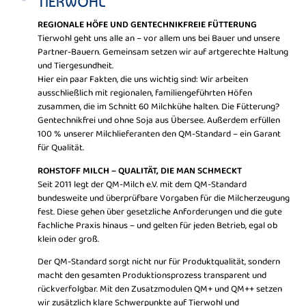
TIERWOHL
REGIONALE HÖFE UND GENTECHNIKFREIE FÜTTERUNG
Tierwohl geht uns alle an – vor allem uns bei Bauer und unsere
Partner-Bauern. Gemeinsam setzen wir auf artgerechte Haltung
und Tiergesundheit.
Hier ein paar Fakten, die uns wichtig sind: Wir arbeiten
ausschließlich mit regionalen, familiengeführten Höfen
zusammen, die im Schnitt 60 Milchkühe halten. Die Fütterung?
Gentechnikfrei und ohne Soja aus Übersee. Außerdem erfüllen
100 % unserer Milchlieferanten den QM-Standard – ein Garant
für Qualität.
ROHSTOFF MILCH – QUALITÄT, DIE MAN SCHMECKT
Seit 2011 legt der QM-Milch e.V. mit dem QM-Standard
bundesweite und überprüfbare Vorgaben für die Milcherzeugung
fest. Diese gehen über gesetzliche Anforderungen und die gute
fachliche Praxis hinaus – und gelten für jeden Betrieb, egal ob
klein oder groß.
Der QM-Standard sorgt nicht nur für Produktqualität, sondern
macht den gesamten Produktionsprozess transparent und
rückverfolgbar. Mit den Zusatzmodulen QM+ und QM++ setzen
wir zusätzlich klare Schwerpunkte auf Tierwohl und