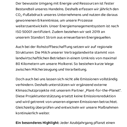
Der bewusste Umgang mit Energie und Ressourcen ist fester
Bestandteil unseres Handelns. Deshalb erfassen wir jährlich den
CO₂-Fußabdruck unseres Unternehmens und nutzen die
daraus
gewonnenen
Erkenntnisse,
um
unsere Prozesse
weiterzuentwickeln.
Unser
Energiemanagementsystem
ist
nach
ISO
50001
zertifiziert.
Zudem
beziehen
wir
seit
2019
an
unserem
Standort
Strom
aus
erneuerbaren
Energiequellen.
Auch bei der Rohstoffbeschaffung setzen
wir
auf
regionale
Strukturen:
Die
Milch
unserer
Vertragslandwirte
stammt
von
landwirtschaftlichen
Betrieben
in
einem
Umkreis
von
maximal
80
Kilometern
um
unsere
Molkerei.
So
bestehen
kurze
Wege
zwischen
Milcherzeugung
und
Verarbeitung.
Doch auch bei uns lassen sich nicht alle Emissionen vollständig
verhindern. Deshalb unterstützen wir ergänzend externe
Klimaschutzprojekte mit unserem Partner „Plant-for-the-Planet“.
Diese Projektunterstützung ersetzt keine Emissionsreduktion
und wird getrennt von unseren eigenen Emissionen betrachtet.
Gleichzeitig überprüfen und entwickeln wir unsere Maßnahmen
kontinuierlich weiter.
Ein besonderes Highlight:
Jeder Azubijahrgang pflanzt einen