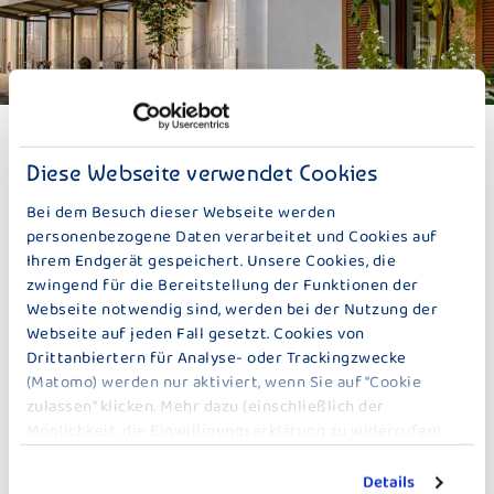
PURISMUS
Diese Webseite verwendet Cookies
ES BRAUCHT NICHT VIEL
ABER GUTES
Bei dem Besuch dieser Webseite werden
personenbezogene Daten verarbeitet und Cookies auf
Wichtig ist, was drin ist. Noch wichtiger, was nicht.
Ihrem Endgerät gespeichert. Unsere Cookies, die
zwingend für die Bereitstellung der Funktionen der
Webseite notwendig sind, werden bei der Nutzung der
Ein Leben im Einklang mit der Natur bedeutet für uns bei
Webseite auf jeden Fall gesetzt. Cookies von
Bauer vor allem die seit vielen Jahren partnerschaftliche
Drittanbiertern für Analyse- oder Trackingzwecke
Verbundenheit mit unseren Bauern aus der Alpenvorland
(Matomo) werden nur aktiviert, wenn Sie auf "Cookie
Region. Nur dank ihnen war es uns möglich, unseren Weg
zulassen" klicken. Mehr dazu (einschließlich der
weiterzugehen und einen Meilenstein nach dem anderen zu
Möglichkeit, die Einwilligungserklärung zu widerrufen)
setzen. „Der Große Bauer" ist nur einer davon.
erfahren Sie in unserer
Datenschutzerklärung
.
Dabei steht ein bewusster Umgang mit Zutaten für uns im
Details