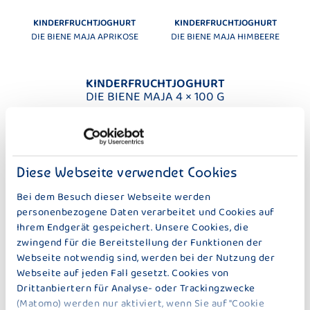
KINDERFRUCHTJOGHURT
KINDERFRUCHTJOGHURT
DIE BIENE MAJA APRIKOSE
DIE BIENE MAJA HIMBEERE
KINDERFRUCHTJOGHURT
DIE BIENE MAJA 4 × 100 G
Diese Webseite verwendet Cookies
Bei dem Besuch dieser Webseite werden
personenbezogene Daten verarbeitet und Cookies auf
Ihrem Endgerät gespeichert. Unsere Cookies, die
zwingend für die Bereitstellung der Funktionen der
Webseite notwendig sind, werden bei der Nutzung der
Webseite auf jeden Fall gesetzt. Cookies von
KINDERFRUCHTJOGHURT
KINDERFRUCHTJOGHURT
Drittanbiertern für Analyse- oder Trackingzwecke
DIE BIENE MAJA PFIRSICH-
DIE BIENE MAJA ERDBEERE
(Matomo) werden nur aktiviert, wenn Sie auf "Cookie
BANANE