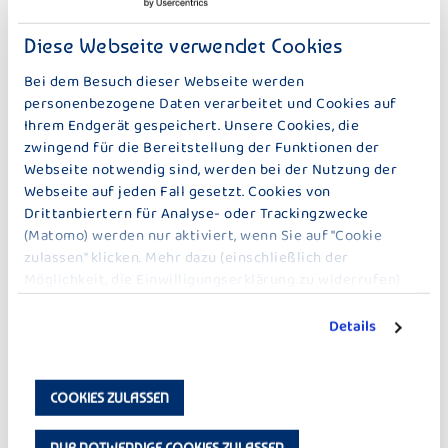
Diese Webseite verwendet Cookies
WIE WIRD JOGHURT BZW. FRUCHTJOGHURT
HERGESTELLT?
Bei dem Besuch dieser Webseite werden
personenbezogene Daten verarbeitet und Cookies auf
Ihrem Endgerät gespeichert. Unsere Cookies, die
zwingend für die Bereitstellung der Funktionen der
WARUM GIBT ES NUR GEMISCHTE STEIGEN?
Webseite notwendig sind, werden bei der Nutzung der
Webseite auf jeden Fall gesetzt. Cookies von
Drittanbiertern für Analyse- oder Trackingzwecke
(Matomo) werden nur aktiviert, wenn Sie auf "Cookie
DÜRFEN BAUER-MILCHPRODUKTE AUCH
zulassen" klicken. Mehr dazu (einschließlich der
WÄHREND DER SCHWANGERSCHAFT
Möglichkeit, die Einwilligungserklärung zu widerrufen)
VERZEHRT WERDEN?
erfahren Sie in unserer
Datenschutzerklärung
.
Details
MUSS MAN BAUER-PRODUKTE NACH
ABLAUF DES
COOKIES ZULASSEN
MINDESTHALTBARKEITSDATUMS
WEGWERFEN?
NUR NOTWENDIGE COOKIES ZULASSEN