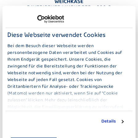
WEICHKÄSE
BAYERISCHER LIMBURGER – 200 G
Diese Webseite verwendet Cookies
Bei dem Besuch dieser Webseite werden
personenbezogene Daten verarbeitet und Cookies auf
Ihrem Endgerät gespeichert. Unsere Cookies, die
zwingend für die Bereitstellung der Funktionen der
Webseite notwendig sind, werden bei der Nutzung der
Webseite auf jeden Fall gesetzt. Cookies von
Drittanbiertern für Analyse- oder Trackingzwecke
LIMBURGER, 20 % FETT I. TR.
LIMBURGER 40 % FETT I. TR.
(Matomo) werden nur aktiviert, wenn Sie auf "Cookie
zulassen" klicken. Mehr dazu (einschließlich der
Möglichkeit, die Einwilligungserklärung zu widerrufen)
WEICHKÄSE
erfahren Sie in unserer
Datenschutzerklärung
.
BAYERISCHER ROMADUR – 100 G
Details