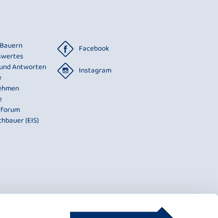
 Bauern
Facebook
swertes
 und Antworten
Instagram
e
ehmen
e
rforum
chbauer (EIS)