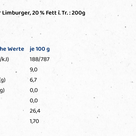
Limburger, 20 % Fett i. Tr. : 200g
che Werte
je 100 g
/kJ)
188/787
9,0
(g)
6,7
g)
0,0
0,0
26,4
1,70