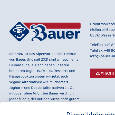
Privatmolkere
Molkerei-Baue
83512 Wasserb
Telefon:
+49 80
Telefax: +49 8
Seit 1887 ist das Alpenvorland die Heimat
info@bauer-na
von Bauer. Und seit 2021 sind wir auch eine
Heimat für alle. Denn neben unseren
beliebten Joghurts, Drinks, Desserts und
ZUM KON
Käseprodukten bieten wir jetzt auch
vegane Alternativen wie Milchersatz-,
Joghurt- und Dessertalternativen an. Ob
mit oder ohne Milch, bei Bauer wird nun
jeder fündig, der auf der Suche nach gutem
Geschmack und bester Qualität ist.
Diese Webseit