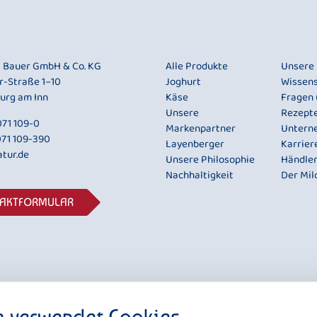
i Bauer GmbH & Co. KG
Alle Produkte
Unsere
r-Straße 1–10
Joghurt
Wissen
urg am Inn
Käse
Fragen
Unsere
Rezept
71 109-0
Markenpartner
Untern
071 109-390
Layenberger
Karrier
tur.de
Unsere Philosophie
Händle
Nachhaltigkeit
Der Mil
TAKTFORMULAR
e verwendet Cookies