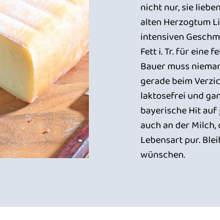
nicht nur, sie lieb
alten Herzogtum L
intensiven Geschm
Fett i. Tr. für ein
Bauer muss nieman
gerade beim Verzic
laktosefrei und ga
bayerische Hit auf 
auch an der Milch, 
Lebensart pur. Ble
wünschen.