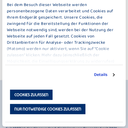
Bei dem Besuch dieser Webseite werden
personenbezogene Daten verarbeitet und Cookies auf
Ihrem Endgerät gespeichert. Unsere Cookies, die
7. MATOMO (EHEMALS PIWIK)
zwingend für die Bereitstellung der Funktionen der
Webseite notwendig sind, werden bei der Nutzung der
Webseite auf jeden Fall gesetzt. Cookies von
Drittanbiertern für Analyse- oder Trackingzwecke
8. P&I LOGA
(Matomo) werden nur aktiviert, wenn Sie auf "Cookie
zulassen" klicken. Mehr dazu (einschließlich der
Möglichkeit, die Einwilligungserklärung zu widerrufen)
erfahren Sie in unserer
Datenschutzerklärung
.
Details
COOKIES ZULASSEN
NUR NOTWENDIGE COOKIES ZULASSEN