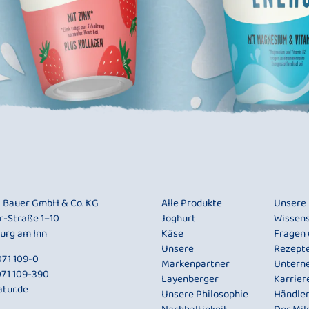
i Bauer GmbH & Co. KG
Alle Produkte
Unsere
r-Straße 1–10
Joghurt
Wissen
urg am Inn
Käse
Fragen
Unsere
Rezept
71 109-0
Markenpartner
Untern
071 109-390
Layenberger
Karrier
tur.de
Unsere Philosophie
Händle