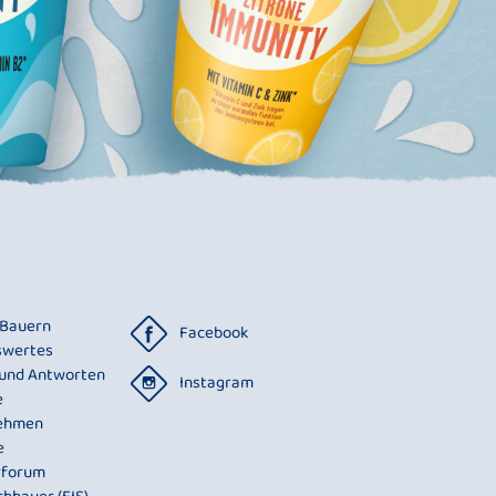
 Bauern
Facebook
swertes
 und Antworten
Instagram
e
ehmen
e
rforum