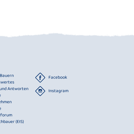
 Bauern
Facebook
swertes
 und Antworten
Instagram
e
ehmen
e
rforum
chbauer (EIS)