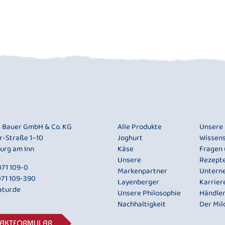
i Bauer GmbH & Co. KG
Alle Produkte
Unsere
r-Straße 1–10
Joghurt
Wissen
urg am Inn
Käse
Fragen
Unsere
Rezept
71 109-0
Markenpartner
Untern
071 109-390
Layenberger
Karrier
tur.de
Unsere Philosophie
Händle
Nachhaltigkeit
Der Mil
TAKTFORMULAR