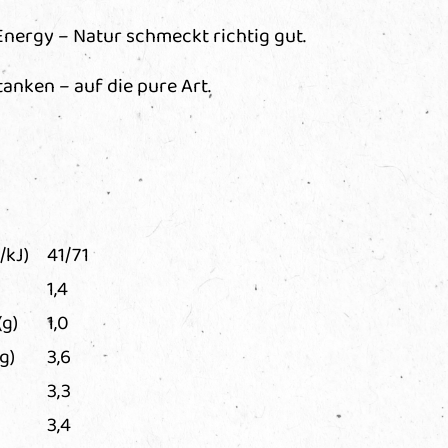
nergy – Natur schmeckt richtig gut.
tanken – auf die pure Art.
/kJ)
41/71
1,4
(g)
1,0
g)
3,6
3,3
3,4