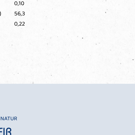
0,10
)
56,3
0,22
 NATUR
FIR