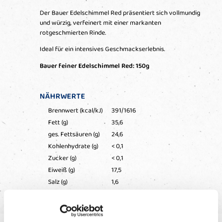
Der Bauer Edelschimmel Red
präsentiert sich vollmundig
und würzig, verfeinert mit einer markanten
rotgeschmierten Rinde.
Ideal für ein intensives Geschmackserlebnis.
Bauer feiner Edelschimmel Red: 150g
NÄHRWERTE
Brennwert (kcal/kJ)
391/1616
Fett (g)
35,6
ges. Fettsäuren (g)
24,6
Kohlenhydrate (g)
< 0,1
Zucker (g)
< 0,1
Eiweiß (g)
17,5
Salz (g)
1,6