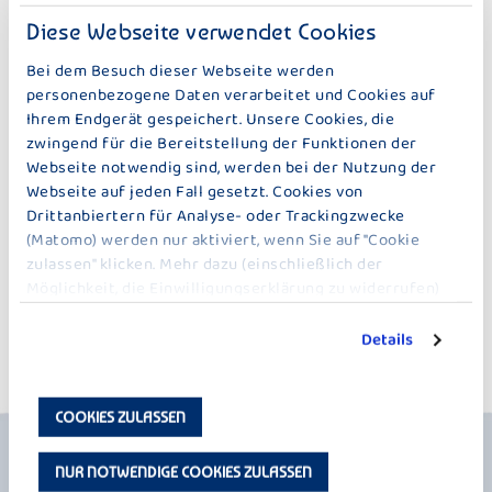
WEITERE PRODUKTE
Diese Webseite verwendet Cookies
FEINER EDELSCHIMMEL – 150 G
Bei dem Besuch dieser Webseite werden
personenbezogene Daten verarbeitet und Cookies auf
Ihrem Endgerät gespeichert. Unsere Cookies, die
zwingend für die Bereitstellung der Funktionen der
Webseite notwendig sind, werden bei der Nutzung der
Webseite auf jeden Fall gesetzt. Cookies von
Drittanbiertern für Analyse- oder Trackingzwecke
(Matomo) werden nur aktiviert, wenn Sie auf "Cookie
WEICHKÄSE
WEICHKÄSE
zulassen" klicken. Mehr dazu (einschließlich der
FEINER EDELSCHIMMEL WHITE
FEINER EDELSCHIMMEL BLACK
Möglichkeit, die Einwilligungserklärung zu widerrufen)
erfahren Sie in unserer
Datenschutzerklärung
.
Details
ZUR ÜBERSICHT
COOKIES ZULASSEN
NUR NOTWENDIGE COOKIES ZULASSEN