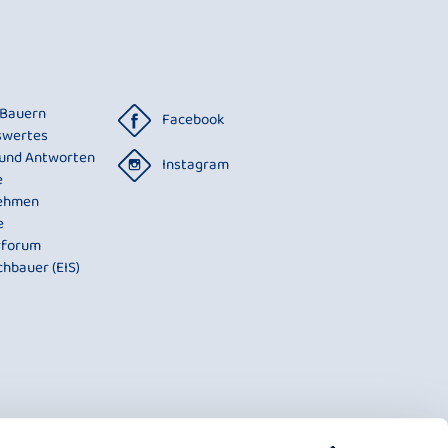
 Bauern
Facebook
swertes
 und Antworten
Instagram
e
ehmen
e
rforum
chbauer (EIS)