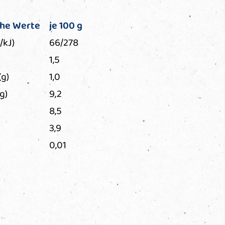
che Werte
je 100 g
/kJ)
66/278
1,5
(g)
1,0
g)
9,2
8,5
3,9
0,01