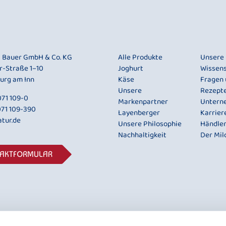
i Bauer GmbH & Co. KG
Alle Produkte
Unsere
r-Straße 1–10
Joghurt
Wissen
urg am Inn
Käse
Fragen
Unsere
Rezept
71 109-0
Markenpartner
Untern
071 109-390
Layenberger
Karrier
tur.de
Unsere Philosophie
Händle
Nachhaltigkeit
Der Mil
TAKTFORMULAR