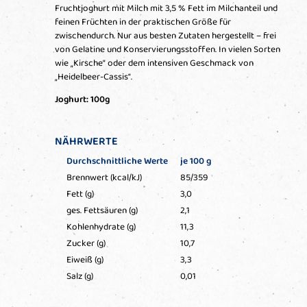
Fruchtjoghurt mit Milch mit 3,5 % Fett im Milchanteil und
feinen Früchten in der praktischen Größe für
zwischendurch. Nur aus besten Zutaten hergestellt – frei
von Gelatine und Konservierungsstoffen. In vielen Sorten
wie „Kirsche“ oder dem intensiven Geschmack von
„Heidelbeer-Cassis“.
Joghurt: 100g
NÄHRWERTE
Durchschnittliche Werte
je 100 g
Brennwert (kcal/kJ)
85/359
Fett (g)
3,0
ges. Fettsäuren (g)
2,1
Kohlenhydrate (g)
11,3
Zucker (g)
10,7
Eiweiß (g)
3,3
Salz (g)
0,01