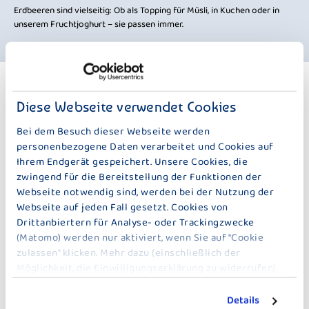
Erdbeeren sind vielseitig: Ob als Topping für Müsli, in Kuchen oder in
unserem Fruchtjoghurt – sie passen immer.
WEITERE PRODUKTE
Diese Webseite verwendet Cookies
100 G
Bei dem Besuch dieser Webseite werden
personenbezogene Daten verarbeitet und Cookies auf
Ihrem Endgerät gespeichert. Unsere Cookies, die
zwingend für die Bereitstellung der Funktionen der
Webseite notwendig sind, werden bei der Nutzung der
Webseite auf jeden Fall gesetzt. Cookies von
Drittanbiertern für Analyse- oder Trackingzwecke
(Matomo) werden nur aktiviert, wenn Sie auf "Cookie
DER KLEINE BAUER
DER KLEINE BAUER
HIMBEERE
HEIDELBEER-CASSIS
zulassen" klicken. Mehr dazu (einschließlich der
Möglichkeit, die Einwilligungserklärung zu widerrufen)
erfahren Sie in unserer
Datenschutzerklärung
.
Details