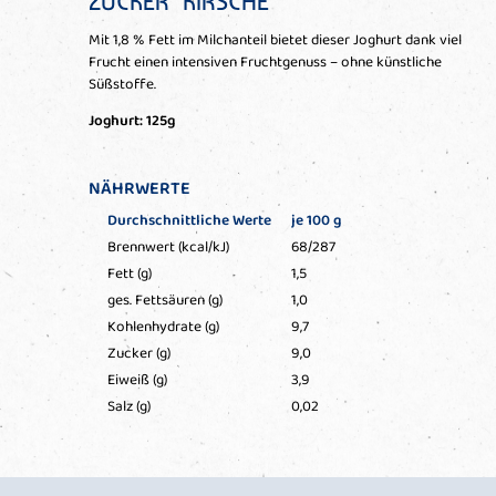
ZUCKER" KIRSCHE
Mit 1,8 % Fett im Milchanteil bietet dieser Joghurt dank viel
Frucht einen intensiven Fruchtgenuss – ohne künstliche
Süßstoffe.
Joghurt: 125g
NÄHRWERTE
Durchschnittliche Werte
je 100 g
Brennwert (kcal/kJ)
68/287
Fett (g)
1,5
ges. Fettsäuren (g)
1,0
Kohlenhydrate (g)
9,7
Zucker (g)
9,0
Eiweiß (g)
3,9
Salz (g)
0,02