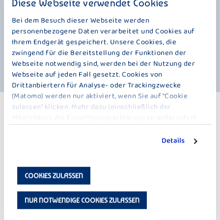
Diese Webseite verwendet Cookies
Geschmackserlebnis. Jeder Löffel bietet den vollen Fruchtgenuss, den
man von Bauer erwartet, ohne dabei auf Genuss verzichten zu müssen.
Bei dem Besuch dieser Webseite werden
personenbezogene Daten verarbeitet und Cookies auf
Natürlich verzichten wir dabei auf Gelatine und Konservierungsstoffe.
Ihrem Endgerät gespeichert. Unsere Cookies, die
Ob als Frühstück, kleine Auszeit zwischendurch oder fruchtiger Snack –
zwingend für die Bereitstellung der Funktionen der
Bauer Weniger Zucker Fruchtgenuss Kirsche überzeugt mit cremiger
Webseite notwendig sind, werden bei der Nutzung der
Konsistenz und leckerem Kirschgeschmack.
Webseite auf jeden Fall gesetzt. Cookies von
Drittanbiertern für Analyse- oder Trackingzwecke
(Matomo) werden nur aktiviert, wenn Sie auf "Cookie
zulassen" klicken. Mehr dazu (einschließlich der
WEITERE PRODUKTE
Möglichkeit, die Einwilligungserklärung zu widerrufen)
WENIGER ZUCKER – 125 G
erfahren Sie in unserer
Datenschutzerklärung
.
Details
COOKIES ZULASSEN
NUR NOTWENDIGE COOKIES ZULASSEN
DER KLEINE BAUER
DER KLEINE BAUER