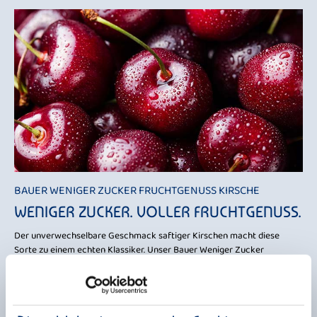
BAUER WENIGER ZUCKER FRUCHTGENUSS KIRSCHE
WENIGER ZUCKER. VOLLER FRUCHTGENUSS.
Der unverwechselbare Geschmack saftiger Kirschen macht diese
Sorte zu einem echten Klassiker. Unser Bauer Weniger Zucker
Fruchtgenuss Kirsche vereint cremigen Joghurt mit dem fruchtig-
aromatischen Geschmack der Kirschen – und das bei weniger Zucker.
Mit ihrer ausgewogenen Mischung aus fruchtiger Süße und leichter
Frische sorgt die Kirsche für ein besonders harmonisches