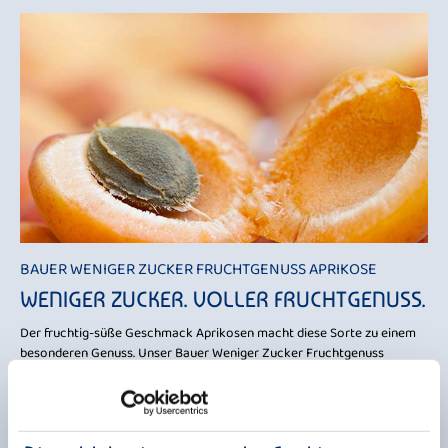
BAUER WENIGER ZUCKER FRUCHTGENUSS APRIKOSE
WENIGER ZUCKER. VOLLER FRUCHTGENUSS.
Der fruchtig-süße Geschmack Aprikosen macht diese Sorte zu einem
besonderen Genuss. Unser Bauer Weniger Zucker Fruchtgenuss
Aprikose verbindet cremigen Joghurt mit der feinen, aromatischen
Note der Aprikose – und das bei weniger Zucker.
Die Aprikose begeistert mit ihrem milden, fruchtigen Geschmack, der
an warme Sommertage erinnert. So entsteht ein ausgewogener