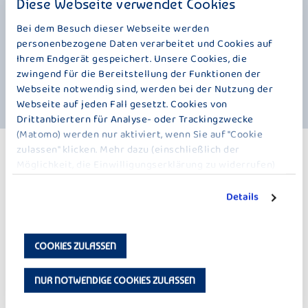
Diese Webseite verwendet Cookies
Joghurtgenuss für alle, die bewusst genießen möchten, ohne auf
Geschmack zu verzichten.
Bei dem Besuch dieser Webseite werden
personenbezogene Daten verarbeitet und Cookies auf
Natürlich verzichten wir dabei auf Gelatine und Konservierungsstoffe.
Ihrem Endgerät gespeichert. Unsere Cookies, die
Ob als Frühstück, kleine Auszeit zwischendurch oder fruchtiger Snack –
zwingend für die Bereitstellung der Funktionen der
Bauer Weniger Zucker Fruchtgenuss Aprikose sorgt bei jedem Löffel
Webseite notwendig sind, werden bei der Nutzung der
für cremig-fruchtigen Genuss.
Webseite auf jeden Fall gesetzt. Cookies von
Drittanbiertern für Analyse- oder Trackingzwecke
(Matomo) werden nur aktiviert, wenn Sie auf "Cookie
zulassen" klicken. Mehr dazu (einschließlich der
WEITERE PRODUKTE
Möglichkeit, die Einwilligungserklärung zu widerrufen)
WENIGER ZUCKER – 150 G
erfahren Sie in unserer
Datenschutzerklärung
.
Details
COOKIES ZULASSEN
NUR NOTWENDIGE COOKIES ZULASSEN
DER KLEINE BAUER
DER KLEINE BAUER