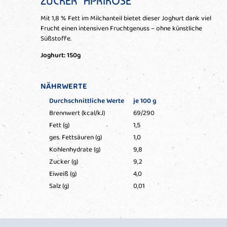
ZUCKER" APRIKOSE
Mit 1,8 % Fett im Milchanteil bietet dieser Joghurt dank viel
Frucht einen intensiven Fruchtgenuss – ohne künstliche
Süßstoffe.
Joghurt: 150g
NÄHRWERTE
Durchschnittliche Werte
je 100 g
Brennwert (kcal/kJ)
69/290
Fett (g)
1,5
ges. Fettsäuren (g)
1,0
Kohlenhydrate (g)
9,8
Zucker (g)
9,2
Eiweiß (g)
4,0
Salz (g)
0,01