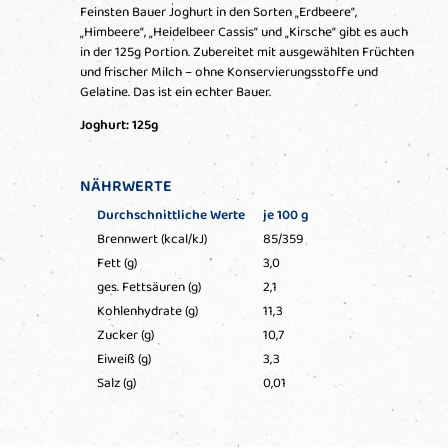
Feinsten Bauer Joghurt in den Sorten „Erdbeere“,
„Himbeere“, „Heidelbeer Cassis“ und „Kirsche“ gibt es auch
in der 125g Portion. Zubereitet mit ausgewählten Früchten
und frischer Milch – ohne Konservierungsstoffe und
Gelatine. Das ist ein echter Bauer.
Joghurt: 125g
NÄHRWERTE
Durchschnittliche Werte
je 100 g
Brennwert (kcal/kJ)
85/359
Fett (g)
3,0
ges. Fettsäuren (g)
2,1
Kohlenhydrate (g)
11,3
Zucker (g)
10,7
Eiweiß (g)
3,3
Salz (g)
0,01