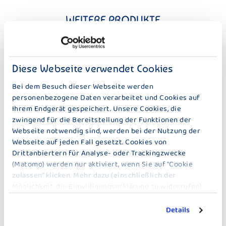
WEITERE PRODUKTE
FRUCHT – 125 G
Diese Webseite verwendet Cookies
Bei dem Besuch dieser Webseite werden
personenbezogene Daten verarbeitet und Cookies auf
Ihrem Endgerät gespeichert. Unsere Cookies, die
zwingend für die Bereitstellung der Funktionen der
DER KLEINE BAUER
DER KLEINE BAUER
Webseite notwendig sind, werden bei der Nutzung der
HIMBEERE
HEIDELBEER-CASSIS
Webseite auf jeden Fall gesetzt. Cookies von
Drittanbiertern für Analyse- oder Trackingzwecke
(Matomo) werden nur aktiviert, wenn Sie auf "Cookie
zulassen" klicken. Mehr dazu (einschließlich der
Möglichkeit, die Einwilligungserklärung zu widerrufen)
erfahren Sie in unserer
Datenschutzerklärung
.
Details