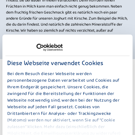
findest sie bei Bauer in vielen Variationen. Denn von den feinen
Früchten in Milch kann man einfach nicht genug bekommen. Neben
dem fruchtig frischen Geschmack gibt es natürlich noch ein paar
andere Gründe für unseren Joghurt mit Kirsche. Zum Beispiel die Milch,
die du darin findest. Und natürlich die zahlreichen Mineralstoffe der
Kirsche. Wir haben so ziemlich auf nichts verzichtet, außer auf
Konservierungsstoffe und Gelatine. Also, worauf wartest du noch? Wir
wünschen „an Guadn“.
Diese Webseite verwendet Cookies
WEITERE PRODUKTE
Bei dem Besuch dieser Webseite werden
100 G
personenbezogene Daten verarbeitet und Cookies auf
Ihrem Endgerät gespeichert. Unsere Cookies, die
zwingend für die Bereitstellung der Funktionen der
Webseite notwendig sind, werden bei der Nutzung der
Webseite auf jeden Fall gesetzt. Cookies von
Drittanbiertern für Analyse- oder Trackingzwecke
(Matomo) werden nur aktiviert, wenn Sie auf "Cookie
zulassen" klicken. Mehr dazu (einschließlich der
Möglichkeit, die Einwilligungserklärung zu widerrufen)