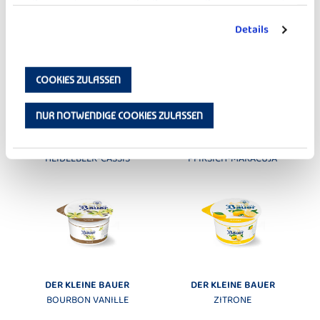
DER KLEINE BAUER
DER KLEINE BAUER
erfahren Sie in unserer
Datenschutzerklärung
.
ERDBEERE
HIMBEERE
Details
COOKIES ZULASSEN
NUR NOTWENDIGE COOKIES ZULASSEN
DER KLEINE BAUER
DER KLEINE BAUER
HEIDELBEER-CASSIS
PFIRSICH-MARACUJA
DER KLEINE BAUER
DER KLEINE BAUER
BOURBON VANILLE
ZITRONE