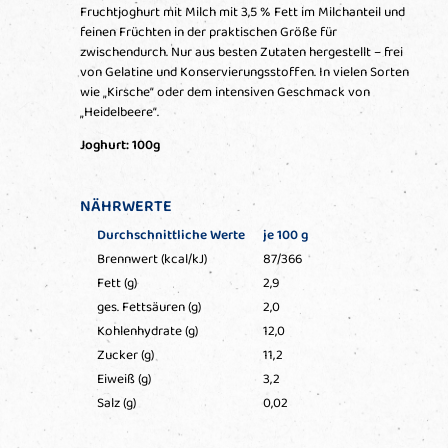
Fruchtjoghurt mit Milch mit 3,5 % Fett im Milchanteil und
feinen Früchten in der praktischen Größe für
zwischendurch. Nur aus besten Zutaten hergestellt – frei
von Gelatine und Konservierungsstoffen. In vielen Sorten
wie „Kirsche“ oder dem intensiven Geschmack von
„Heidelbeere“.
Joghurt: 100g
NÄHRWERTE
Durchschnittliche Werte
je 100 g
Brennwert (kcal/kJ)
87/366
Fett (g)
2,9
ges. Fettsäuren (g)
2,0
Kohlenhydrate (g)
12,0
Zucker (g)
11,2
Eiweiß (g)
3,2
Salz (g)
0,02