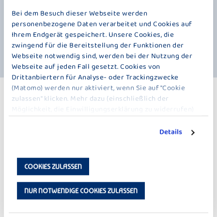
eres
sie
bzw. sie zu neutralisieren. Von diesen Pflanzenstoffen rührt übrigens
l so
för
Bei dem Besuch dieser Webseite werden
auch die tiefblaue Fabe der Heidelbeere. Ganz nebenbei bremsen
kle
personenbezogene Daten verarbeitet und Cookies auf
Anthozyane sogar noch den Alterungsprozess der Haut aus.
hat
Ihrem Endgerät gespeichert. Unsere Cookies, die
uns
zwingend für die Bereitstellung der Funktionen der
nat
Webseite notwendig sind, werden bei der Nutzung der
Webseite auf jeden Fall gesetzt. Cookies von
Drittanbiertern für Analyse- oder Trackingzwecke
(Matomo) werden nur aktiviert, wenn Sie auf "Cookie
WEITERE PRODUKTE
zulassen" klicken. Mehr dazu (einschließlich der
Möglichkeit, die Einwilligungserklärung zu widerrufen)
DER KLEINE BAUER – 150 G
erfahren Sie in unserer
Datenschutzerklärung
.
Details
COOKIES ZULASSEN
NUR NOTWENDIGE COOKIES ZULASSEN
SAHNEJOGHURT
SAHNEJOGHURT
ERDBEERE
KIRSCHE