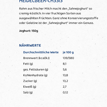
HEIDELBEER-CASSIS
Rahm aus frischer Milch macht den „Sahnejoghurt“ so
cremig-köstlich. In vier fruchtigen Sorten aus
ausgewählten Früchten. Ganz ohne Konservierungsstoffe
oder Gelatine ist der „Sahnejoghurt“ immer ein Genuss.
Joghurt: 150g
NÄHRWERTE
Durchschnittliche Werte
je 100 g
Brennwert (kcal/kJ)
139/580
Fett (g)
8,1
ges. Fettsäuren (g)
5,6
Kohlenhydrate (g)
13,8
Zucker (g)
13,2
Eiweiß (g)
2,7
Salz (g)
0,12