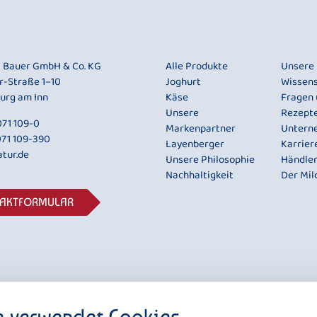
i Bauer GmbH & Co. KG
Alle Produkte
Unsere
r-Straße 1–10
Joghurt
Wissen
urg am Inn
Käse
Fragen
Unsere
Rezept
71 109-0
Markenpartner
Untern
071 109-390
Layenberger
Karrier
tur.de
Unsere Philosophie
Händle
Nachhaltigkeit
Der Mil
TAKTFORMULAR
e verwendet Cookies