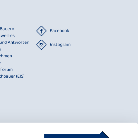
 Bauern
Facebook
swertes
 und Antworten
Instagram
e
ehmen
e
rforum
chbauer (EIS)