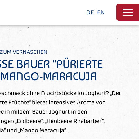
DE
EN
 ZUM VERNASCHEN
SE BAUER "PÜRIERTE
" MANGO-MARACUJA
eschmack ohne Fruchtstücke im Joghurt? „Der
te Früchte“ bietet intensives Aroma von
e in mildem Bauer Joghurt in den
gen „Erdbeere“, „Himbeere Rhabarber“,
la“ und „Mango Maracuja“.