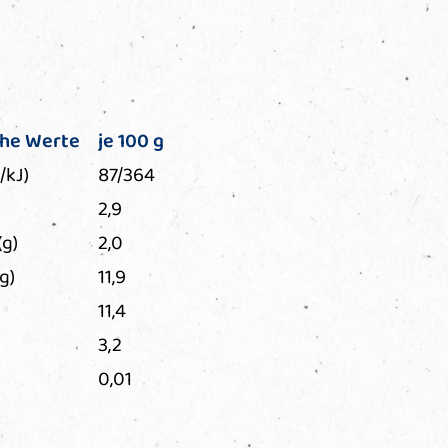
che Werte
je 100 g
/kJ)
87/364
2,9
(g)
2,0
g)
11,9
11,4
3,2
0,01