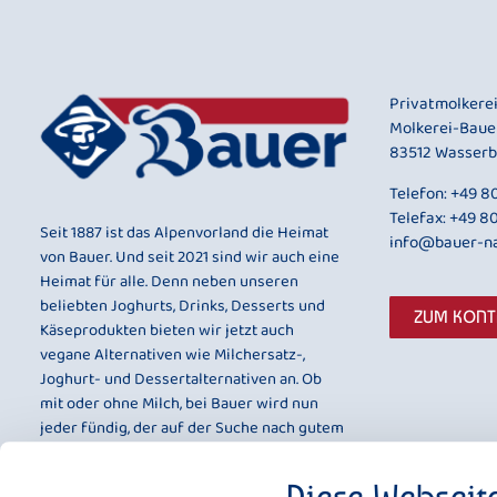
Privatmolkere
Molkerei-Baue
83512 Wasserb
Telefon:
+49 80
Telefax: +49 8
Seit 1887 ist das Alpenvorland die Heimat
info@bauer-na
von Bauer. Und seit 2021 sind wir auch eine
Heimat für alle. Denn neben unseren
beliebten Joghurts, Drinks, Desserts und
ZUM KON
Käseprodukten bieten wir jetzt auch
vegane Alternativen wie Milchersatz-,
Joghurt- und Dessertalternativen an. Ob
mit oder ohne Milch, bei Bauer wird nun
jeder fündig, der auf der Suche nach gutem
Geschmack und bester Qualität ist.
Diese Webseit