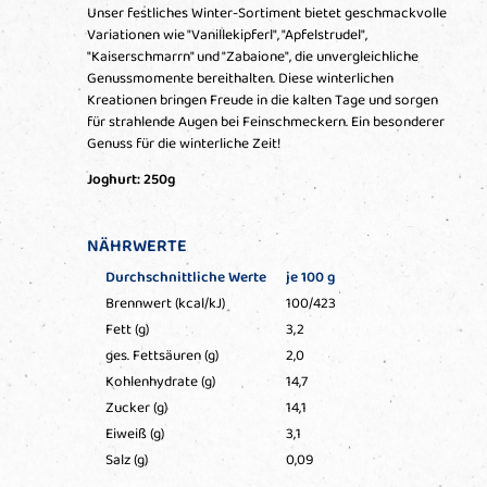
Unser festliches Winter-Sortiment bietet geschmackvolle
Variationen wie "Vanillekipferl", "Apfelstrudel",
"Kaiserschmarrn" und "Zabaione", die unvergleichliche
Genussmomente bereithalten. Diese winterlichen
Kreationen bringen Freude in die kalten Tage und sorgen
für strahlende Augen bei Feinschmeckern. Ein besonderer
Genuss für die winterliche Zeit!
Joghurt: 250g
NÄHRWERTE
Durchschnittliche Werte
je 100 g
Brennwert (kcal/kJ)
100/423
Fett (g)
3,2
ges. Fettsäuren (g)
2,0
Kohlenhydrate (g)
14,7
Zucker (g)
14,1
Eiweiß (g)
3,1
Salz (g)
0,09