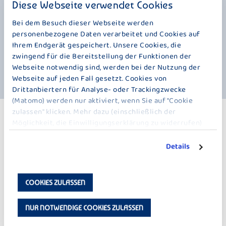
Wintereditionen. Was bei ihm allerdings überhaupt nicht limitiert ist, ist
Diese Webseite verwendet Cookies
sein unnachahmlich guter Apfelstrudel-Geschmack in herrlich frischer
Milch. Ein unvergesslicher Wintertraum, in wunderbar cremigen
Bei dem Besuch dieser Webseite werden
Joghurt. Da wird einem auch bei niedrigen Temperaturen warm ums
personenbezogene Daten verarbeitet und Cookies auf
Herz. Fast möchte man, das diese Jahreszeit überhaupt nicht mehr
Ihrem Endgerät gespeichert. Unsere Cookies, die
aufhört. Aber, zum Trost, wir legen „Der Große Bauer Apfelstrudel“
zwingend für die Bereitstellung der Funktionen der
jedes Jahr neu auf. Und zum „überbrücken“ haben wir noch viele andere
Webseite notwendig sind, werden bei der Nutzung der
leckere Joghurts im Programm.
Webseite auf jeden Fall gesetzt. Cookies von
Drittanbiertern für Analyse- oder Trackingzwecke
(Matomo) werden nur aktiviert, wenn Sie auf "Cookie
zulassen" klicken. Mehr dazu (einschließlich der
WEITERE PRODUKTE
Möglichkeit, die Einwilligungserklärung zu widerrufen)
WINTERSAISON – 250G
erfahren Sie in unserer
Datenschutzerklärung
.
Details
COOKIES ZULASSEN
NUR NOTWENDIGE COOKIES ZULASSEN