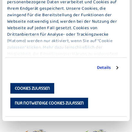
ERDBEERE
HEIDELBEER-CASSIS
personenbezogene Daten verarbeitet und Cookies auf
Ihrem Endgerät gespeichert. Unsere Cookies, die
zwingend für die Bereitstellung der Funktionen der
Webseite notwendig sind, werden bei der Nutzung der
Webseite auf jeden Fall gesetzt. Cookies von
Drittanbiertern für Analyse- oder Trackingzwecke
(Matomo) werden nur aktiviert, wenn Sie auf "Cookie
zulassen" klicken. Mehr dazu (einschließlich der
DER GROSSE BAUER
DER GROSSE BAUER
Möglichkeit, die Einwilligungserklärung zu widerrufen)
KIRSCHE
PFIRSICH-MARACUJA
erfahren Sie in unserer
Datenschutzerklärung
.
Details
COOKIES ZULASSEN
NUR NOTWENDIGE COOKIES ZULASSEN
DER GROSSE BAUER
DER GROSSE BAUER
BOURBON VANILLE
ZITRONE