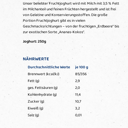
Unser beliebter Fruchtjoghurt wird mit Milch mit 3,5 % Fett
im Milchanteil und feinen Früchten hergestellt und ist frei
von Gelatine und Konservierungsstoffen. Die große
Portion Fruchtjoghurt gibt es in vielen
Geschmacksrichtungen – von der fruchtigen „Erdbeere“ bis
zur exotischen Sorte „Ananas-Kokos“.
Joghurt: 250g
NÄHRWERTE
Durchschnittliche Werte
je 100 g
Brennwert (kcal/kJ)
85/356
Fett (g)
2,9
ges. Fettsäuren (g)
2,0
Kohlenhydrate (g)
11,4
Zucker (g)
10,7
Eiweiß (g)
3,2
Salz (g)
0,01