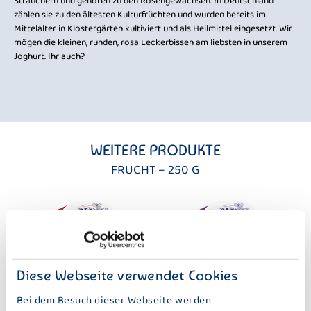
halb
Sträuchern und gehören zu den Rosengewächsen. In Deutschland
win
zählen sie zu den ältesten Kulturfrüchten und wurden bereits im
mus
Mittelalter in Klostergärten kultiviert und als Heilmittel eingesetzt. Wir
en,
mögen die kleinen, runden, rosa Leckerbissen am liebsten in unserem
Wer
ger
Joghurt. Ihr auch?
nic
Ver
Dur
WEITERE PRODUKTE
FRUCHT – 250 G
Diese Webseite verwendet Cookies
DER GROSSE BAUER
DER GROSSE BAUER
Bei dem Besuch dieser Webseite werden