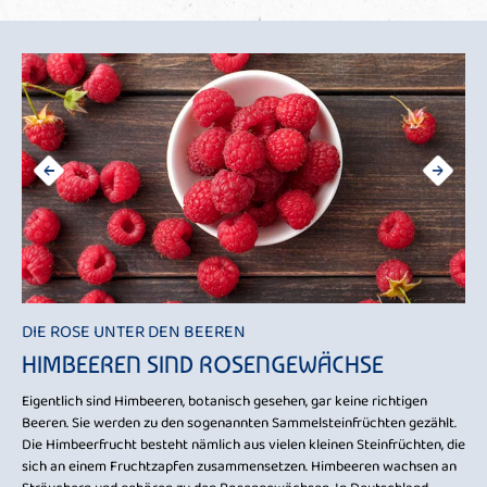
DIE ROSE UNTER DEN BEEREN
HI
HIMBEEREN SIND ROSENGEWÄCHSE
F
nd
Eigentlich sind Himbeeren, botanisch gesehen, gar keine richtigen
Frü
kt
Beeren. Sie werden zu den sogenannten Sammelsteinfrüchten gezählt.
als
n
Die Himbeerfrucht besteht nämlich aus vielen kleinen Steinfrüchten, die
die
sich an einem Fruchtzapfen zusammensetzen. Himbeeren wachsen an
all