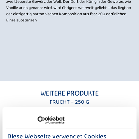
e
zweitteuerste Gewürz der Welt. Der Duft der Königin der Gewürze, wie
gib
Vanille auch genannt wird, wird übrigens weltweit geliebt – das liegt an
Gat
e
der einzigartig harmonischen Komposition aus fast 200 natürlichen
Her
Einzelsubstanzen.
n
Der
Hol
es
Qua
erf
mit
Müs
Bou
WEITERE PRODUKTE
FRUCHT – 250 G
Diese Webseite verwendet Cookies