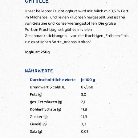
VANILLE
Unser beliebter Fruchtjoghurt wird mit Milch mit 3,5 % Fett
im Milchanteil und feinen Früchten hergestellt und ist frei
von Gelatine und Konservierungsstoffen. Die große
Portion Fruchtjoghurt gibt es in vielen
Geschmacksrichtungen – von der fruchtigen „Erdbeere“ bis
zur exotischen Sorte „Ananas-Kokos“.
Joghurt: 250g
NÄHRWERTE
Durchschnittliche Werte
je 100 g
Brennwert (kcal/kJ)
87/368
Fett (g)
3,0
ges. Fettsäuren (g)
2,1
Kohlenhydrate (g)
11,8
Zucker (g)
11,3
Eiweiß (g)
3,3
Salz (g)
0,01