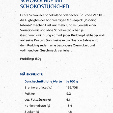
SCHOKOLADE MIT
SCHOKOSTÜCKCHEN
Echte Schweizer Schokolade oder echte Bourbon Vanille –
die Highlights der hochwertigen Mövenpick „Pudding
Intense“ machen Lust auf mehr. Und mit jeweils einer
Variation mit und ohne Schokostückchen je
Geschmacksrichtung kommt jeder Pudding-Liebhaber voll
auf seine Kosten. Durch eine extra Nuance Sahne wird
dem Pudding zudem eine besondere Cremigkeit und
vollmundiger Geschmack verliehen.
Pudding: 150g
NÄHRWERTE
Durchschnittliche Werte
je 100 g
Brennwert (kcal/kJ)
169/708
Fett (g)
9,2
ges. Fettsäuren (g)
6,1
Kohlenhydrate (g)
18,4
Zucker (g)
14,8