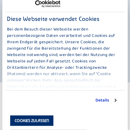
„Mövenpick Feinster Pudding Schweizer Schokolade mit
Schokostückchen“ ist eines unserer Pudding-Geschmackshighlights:
mit einer Extranuance Sahne und leckeren Schokostückchen. Dadurch
Diese Webseite verwendet Cookies
bekommt diese wunderbare Kreation eine ganz besondere Cremigkeit
in wunderbarem Kontrast zum knackigen Inhalt. Grundlage ist zum
Bei dem Besuch dieser Webseite werden
einen unsere Milch. Zum anderen echte Schweizer Schokolade, genau
personenbezogene Daten verarbeitet und Cookies auf
das Richtige für Pudding-Liebhaber. Wie wertvoll Schokolade ist,
Ihrem Endgerät gespeichert. Unsere Cookies, die
wussten die Mayas übrigens schon vor Tausenden von Jahren. Sie
zwingend für die Bereitstellung der Funktionen der
verwendeten Kakaobohnen als Tauschwährung für den Handel. Aber
Webseite notwendig sind, werden bei der Nutzung der
zurück zur Schweiz, die in Sachen Schokoladenkonsum mit über 10
Kilogramm pro Person im Jahr einsame Weltspitze ist. Und wer diese
Webseite auf jeden Fall gesetzt. Cookies von
Kreation einmal probiert hat, weiß auch, warum.
Drittanbiertern für Analyse- oder Trackingzwecke
(Matomo) werden nur aktiviert, wenn Sie auf "Cookie
zulassen" klicken. Mehr dazu (einschließlich der
Möglichkeit, die Einwilligungserklärung zu widerrufen)
erfahren Sie in unserer
Datenschutzerklärung
.
WEITERE PRODUKTE
Details
PUDDING INTENSE – 150 G
COOKIES ZULASSEN