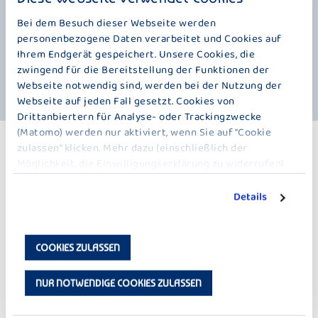
Wärme, saftige Apfelstückchen und dieser typische Strudel-
Geschmack treffen hier auf herrlich frische Milch und verwandeln sich
Bei dem Besuch dieser Webseite werden
in einen cremigen Joghurt-Genuss, der einfach zu kalten Tagen gehört.
personenbezogene Daten verarbeitet und Cookies auf
Ein Löffel davon, und schon fühlt es sich an wie ein gemütlicher
Ihrem Endgerät gespeichert. Unsere Cookies, die
Nachmittag am warmen Ofen und am liebsten würde man diesen
zwingend für die Bereitstellung der Funktionen der
Geschmack das ganze Jahr über genießen.
Webseite notwendig sind, werden bei der Nutzung der
Webseite auf jeden Fall gesetzt. Cookies von
Drittanbiertern für Analyse- oder Trackingzwecke
(Matomo) werden nur aktiviert, wenn Sie auf "Cookie
WEITERE PRODUKTE
zulassen" klicken. Mehr dazu (einschließlich der
Möglichkeit, die Einwilligungserklärung zu widerrufen)
FEINJOGHURT WINTER EDITION – 150 G
erfahren Sie in unserer
Datenschutzerklärung
.
Details
COOKIES ZULASSEN
NUR NOTWENDIGE COOKIES ZULASSEN
MÖVENPICK
MÖVENPICK
WINTERPFLAUME
ZIMTSCHNECKE