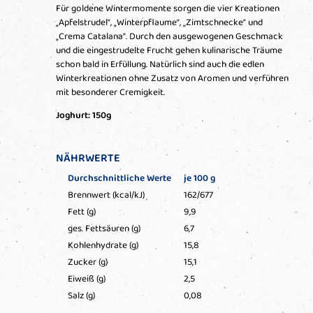
Für goldene Wintermomente sorgen die vier Kreationen
„Apfelstrudel“, „Winterpflaume“, „Zimtschnecke“ und
„Crema Catalana“. Durch den ausgewogenen Geschmack
und die eingestrudelte Frucht gehen kulinarische Träume
schon bald in Erfüllung. Natürlich sind auch die edlen
Winterkreationen ohne Zusatz von Aromen und verführen
mit besonderer Cremigkeit.
Joghurt: 150g
NÄHRWERTE
Durchschnittliche Werte
je 100 g
Brennwert (kcal/kJ)
162/677
Fett (g)
9,9
ges. Fettsäuren (g)
6,7
Kohlenhydrate (g)
15,8
Zucker (g)
15,1
Eiweiß (g)
2,5
Salz (g)
0,08