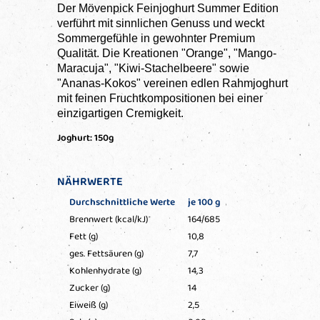
Der Mövenpick Feinjoghurt Summer Edition
verführt mit sinnlichen Genuss und weckt
Sommergefühle in gewohnter Premium
Qualität. Die Kreationen "Orange", "Mango-
Maracuja", "Kiwi-Stachelbeere" sowie
"Ananas-Kokos" vereinen edlen Rahmjoghurt
mit feinen Fruchtkompositionen bei einer
einzigartigen Cremigkeit.
Joghurt: 150g
NÄHRWERTE
Durchschnittliche Werte
je 100 g
Brennwert (kcal/kJ)
164/685
Fett (g)
10,8
ges. Fettsäuren (g)
7,7
Kohlenhydrate (g)
14,3
Zucker (g)
14
Eiweiß (g)
2,5