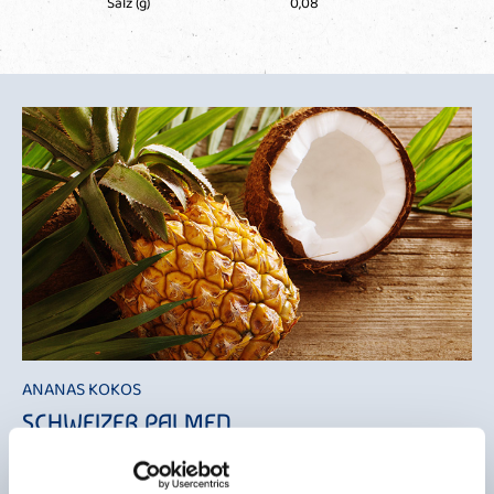
Salz (g)
0,08
ANANAS KOKOS
SCHWEIZER PALMEN
Diese Feinjoghurt-Komposition erinnert fast etwas an einen Piña-
Colada-Cocktail. Die fruchtige Ananas trifft auf die exotische