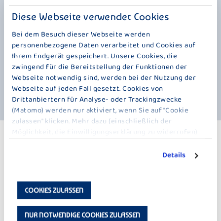
Kokosnuss. Dazu gesellt sich unsere Milch. Das Ergebnis ist die
perfekte Summer Edition für Genießer köstlicher Feinjoghurt-
Diese Webseite verwendet Cookies
Kreationen. Da heißt es Deckel auf, Augen zu und träumen, vielleicht
Bei dem Besuch dieser Webseite werden
von einer Insel unter Palmen. Womit wir bei der Kokosnuss sind, die
wohl aus Polynesien stammt und sich dank guter
personenbezogene Daten verarbeitet und Cookies auf
Schwimmeigenschaften nahezu weltweit verbreitet hat - wie so eine
Ihrem Endgerät gespeichert. Unsere Cookies, die
Art Flaschenpost. Seit über 4000 Jahren steht sie auf dem Speisezettel
zwingend für die Bereitstellung der Funktionen der
der Südseebewohner und natürlich auch auf unserem. Genauso wie die
Webseite notwendig sind, werden bei der Nutzung der
Ananas, deren Name sich übrigens aus „Naná“, „Frucht“ auf Guarani, und
Webseite auf jeden Fall gesetzt. Cookies von
„Comosus“, lateinisch für „schopfig“, zusammensetzt.
Drittanbiertern für Analyse- oder Trackingzwecke
(Matomo) werden nur aktiviert, wenn Sie auf "Cookie
zulassen" klicken. Mehr dazu (einschließlich der
Möglichkeit, die Einwilligungserklärung zu widerrufen)
WEITERE PRODUKTE
erfahren Sie in unserer
Datenschutzerklärung
.
FEINJOGHURT SOMMER EDITION – 150 G
Details
COOKIES ZULASSEN
NUR NOTWENDIGE COOKIES ZULASSEN