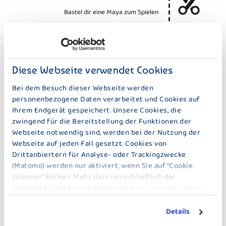
Bastel dir eine Maya zum Spielen
DEN BIENEN HELFEN
Diese Webseite verwendet Cookies
Hier findest du Ausmalbilder und Anleitungen
für ein Bienenhotel
Bei dem Besuch dieser Webseite werden
personenbezogene Daten verarbeitet und Cookies auf
Ihrem Endgerät gespeichert. Unsere Cookies, die
zwingend für die Bereitstellung der Funktionen der
DIE BIENEN
Webseite notwendig sind, werden bei der Nutzung der
Webseite auf jeden Fall gesetzt. Cookies von
Möchtest du wie eine Biene sehen?
Drittanbiertern für Analyse- oder Trackingzwecke
Bastel ein Bienenauge.
(Matomo) werden nur aktiviert, wenn Sie auf "Cookie
zulassen" klicken. Mehr dazu (einschließlich der
Möglichkeit, die Einwilligungserklärung zu widerrufen)
erfahren Sie in unserer
Datenschutzerklärung
.
Details