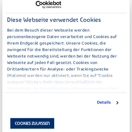
Wo leben Bienen? Baue einen Nistkasten.
Diese Webseite verwendet Cookies
Bei dem Besuch dieser Webseite werden
GEMEINSAM PFLANZEN
personenbezogene Daten verarbeitet und Cookies auf
Möchtest du Pflanzen beim Wachsen zusehen?
Ihrem Endgerät gespeichert. Unsere Cookies, die
Hier erfährst du mehr.
zwingend für die Bereitstellung der Funktionen der
Webseite notwendig sind, werden bei der Nutzung der
Webseite auf jeden Fall gesetzt. Cookies von
Drittanbiertern für Analyse- oder Trackingzwecke
(Matomo) werden nur aktiviert, wenn Sie auf "Cookie
zulassen" klicken. Mehr dazu (einschließlich der
Möglichkeit, die Einwilligungserklärung zu widerrufen)
erfahren Sie in unserer
Datenschutzerklärung
.
Details
COOKIES ZULASSEN