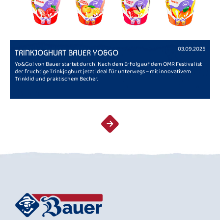
03.09.2025
TRINKJOGHURT BAUER YO&GO
Yo&Go! von Bauer startet durch! Nach dem Erfolg auf dem OMR Festival ist
der fruchtige Trinkjoghurt jetzt ideal für unterwegs – mit innovativem
Trinklid und praktischem Becher.