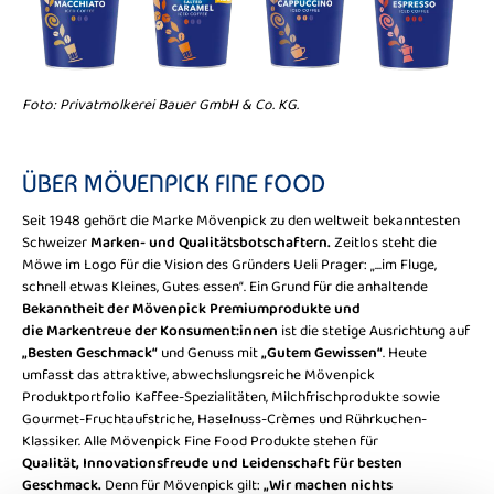
Foto: Privatmolkerei Bauer GmbH & Co. KG.
ÜBER MÖVENPICK FINE FOOD
Seit 1948 gehört die Marke Mövenpick zu den weltweit bekanntesten
Schweizer
Marken- und Qualitätsbotschaftern.
Zeitlos steht die
Möwe im Logo für die Vision des Gründers Ueli Prager: „...im Fluge,
schnell etwas Kleines, Gutes essen“. Ein Grund für die anhaltende
Bekanntheit der Mövenpick Premiumprodukte und
die Markentreue der Konsument:innen
ist die stetige Ausrichtung auf
„Besten Geschmack“
und Genuss mit
„Gutem Gewissen“
. Heute
umfasst das attraktive, abwechslungsreiche Mövenpick
Produktportfolio Kaffee-Spezialitäten, Milchfrischprodukte sowie
Gourmet-Fruchtaufstriche, Haselnuss-Crèmes und Rührkuchen-
Klassiker. Alle Mövenpick Fine Food Produkte stehen für
Qualität, Innovationsfreude und Leidenschaft für besten
Geschmack.
Denn für Mövenpick gilt:
„Wir machen nichts