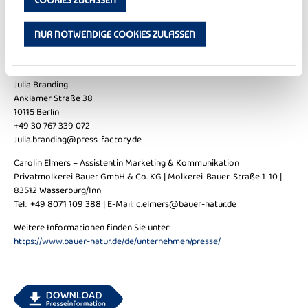
Bauer - familiengeprüfte Qualität mit Herz und Heimat - seit 1887
NUR NOTWENDIGE COOKIES ZULASSEN
Ihr Pressekontakt
Press Factory GmbH
Julia Branding
Anklamer Straße 38
10115 Berlin
+49 30 767 339 072
Julia.branding@press-factory.de
Carolin Elmers – Assistentin Marketing & Kommunikation
Privatmolkerei Bauer GmbH & Co. KG | Molkerei-Bauer-Straße 1-10 |
83512 Wasserburg/Inn
Tel.: +49 8071 109 388 | E-Mail:
c.elmers@bauer-natur.de
Weitere Informationen finden Sie unter:
https://www.bauer-natur.de/de/unternehmen/presse/