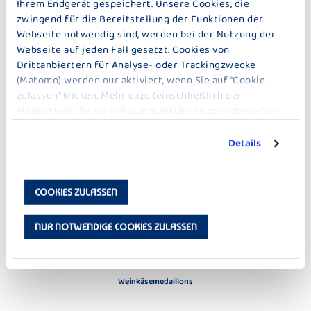
Ihrem Endgerät gespeichert. Unsere Cookies, die
ZU DEN REZEPTEN
zwingend für die Bereitstellung der Funktionen der
Webseite notwendig sind, werden bei der Nutzung der
Webseite auf jeden Fall gesetzt. Cookies von
WEITERE IDEEN ZU HAUPTGERICHTE
Drittanbiertern für Analyse- oder Trackingzwecke
(Matomo) werden nur aktiviert, wenn Sie auf "Cookie
zulassen" klicken. Mehr dazu (einschließlich der
Möglichkeit, die Einwilligungserklärung zu widerrufen)
erfahren Sie in unserer
Datenschutzerklärung
.
Details
COOKIES ZULASSEN
NUR NOTWENDIGE COOKIES ZULASSEN
Weinkäsemedaillons