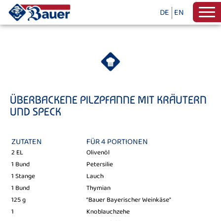
DE
EN
ÜBERBACKENE PILZPFANNE MIT KRÄUTERN
UND SPECK
ZUTATEN
FÜR 4 PORTIONEN
2 EL
Olivenöl
1 Bund
Petersilie
1 Stange
Lauch
1 Bund
Thymian
125 g
“Bauer Bayerischer Weinkäse"
1
Knoblauchzehe