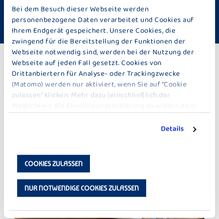
Schwierigkeit: Mittel
Zubereitungszeit ca. 45 Minuten
Bei dem Besuch dieser Webseite werden
personenbezogene Daten verarbeitet und Cookies auf
Fleischgericht
Ihrem Endgerät gespeichert. Unsere Cookies, die
zwingend für die Bereitstellung der Funktionen der
Webseite notwendig sind, werden bei der Nutzung der
Webseite auf jeden Fall gesetzt. Cookies von
ZU DEN REZEPTEN
Drittanbiertern für Analyse- oder Trackingzwecke
(Matomo) werden nur aktiviert, wenn Sie auf "Cookie
zulassen" klicken. Mehr dazu (einschließlich der
WEITERE IDEEN ZU HAUPTGERICHTE
Möglichkeit, die Einwilligungserklärung zu widerrufen)
erfahren Sie in unserer
Datenschutzerklärung
.
Details
COOKIES ZULASSEN
NUR NOTWENDIGE COOKIES ZULASSEN