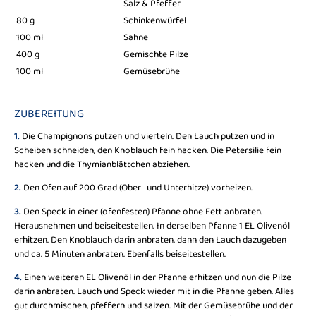
Salz & Pfeffer
80 g
Schinkenwürfel
100 ml
Sahne
400 g
Gemischte Pilze
100 ml
Gemüsebrühe
ZUBEREITUNG
1.
Die Champignons putzen und vierteln. Den Lauch putzen und in
Scheiben schneiden, den Knoblauch fein hacken. Die Petersilie fein
hacken und die Thymianblättchen abziehen.
2.
Den Ofen auf 200 Grad (Ober- und Unterhitze) vorheizen.
3.
Den Speck in einer (ofenfesten) Pfanne ohne Fett anbraten.
Herausnehmen und beiseitestellen. In derselben Pfanne 1 EL Olivenöl
erhitzen. Den Knoblauch darin anbraten, dann den Lauch dazugeben
und ca. 5 Minuten anbraten. Ebenfalls beiseitestellen.
4.
Einen weiteren EL Olivenöl in der Pfanne erhitzen und nun die Pilze
darin anbraten. Lauch und Speck wieder mit in die Pfanne geben. Alles
gut durchmischen, pfeffern und salzen. Mit der Gemüsebrühe und der