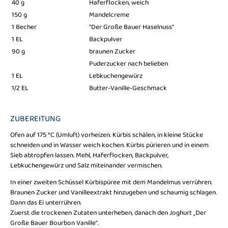
40 g
Haferflocken, weich
150 g
Mandelcreme
1 Becher
"Der Große Bauer Haselnuss"
1 EL
Backpulver
90 g
braunen Zucker
Puderzucker nach belieben
1 EL
Lebkuchengewürz
1/2 EL
Butter-Vanille-Geschmack
ZUBEREITUNG
Ofen auf 175 °C (Umluft) vorheizen. Kürbis schälen, in kleine Stücke
schneiden und in Wasser weich kochen. Kürbis pürieren und in einem
Sieb abtropfen lassen. Mehl, Haferflocken, Backpulver,
Lebkuchengewürz und Salz miteinander vermischen.
In einer zweiten Schüssel Kürbispüree mit dem Mandelmus verrühren.
Braunen Zucker und Vanilleextrakt hinzugeben und schaumig schlagen.
Dann das Ei unterrühren.
Zuerst die trockenen Zutaten unterheben, danach den Joghurt „Der
Große Bauer Bourbon Vanille“.