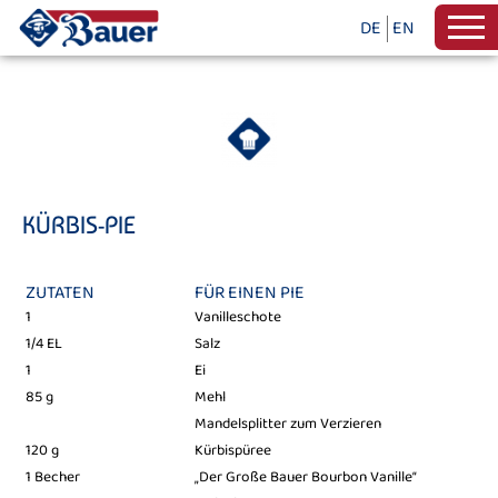
DE
EN
KÜRBIS-PIE
ZUTATEN
FÜR EINEN PIE
1
Vanilleschote
1/4 EL
Salz
1
Ei
85 g
Mehl
Mandelsplitter zum Verzieren
120 g
Kürbispüree
1 Becher
„Der Große Bauer Bourbon Vanille“