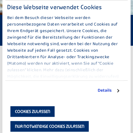
Diese Webseite verwendet Cookies
Bei dem Besuch dieser Webseite werden
personenbezogene Daten verarbeitet und Cookies auf
Schwierigkeit: schwer
Zubereitungszeit: ca. 60 Minuten
Ihrem Endgerät gespeichert. Unsere Cookies, die
vegetarisch
zwingend für die Bereitstellung der Funktionen der
Webseite notwendig sind, werden bei der Nutzung der
Webseite auf jeden Fall gesetzt. Cookies von
Drittanbiertern für Analyse- oder Trackingzwecke
ZU DEN REZEPTEN
(Matomo) werden nur aktiviert, wenn Sie auf "Cookie
zulassen" klicken. Mehr dazu (einschließlich der
Möglichkeit, die Einwilligungserklärung zu widerrufen)
WEITERE IDEEN ZU BACKEN & SÜSSES
erfahren Sie in unserer
Datenschutzerklärung
.
Details
COOKIES ZULASSEN
NUR NOTWENDIGE COOKIES ZULASSEN