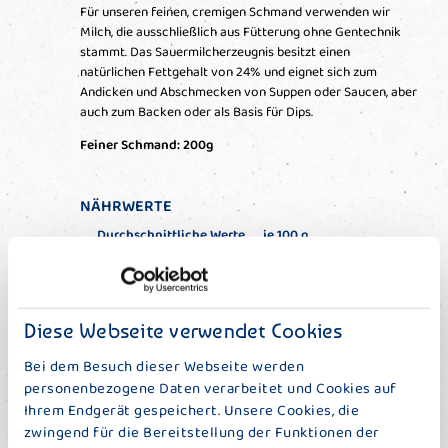
Für unseren feinen, cremigen Schmand verwenden wir
Milch, die ausschließlich aus Fütterung ohne Gentechnik
stammt. Das Sauermilcherzeugnis besitzt einen
natürlichen Fettgehalt von 24% und eignet sich zum
Andicken und Abschmecken von Suppen oder Saucen, aber
auch zum Backen oder als Basis für Dips.
Feiner Schmand: 200g
NÄHRWERTE
Durchschnittliche Werte
je 100 g
Brennwert (kcal/kJ)
240/992
Fett (g)
24,0
ges. Fettsäuren (g)
16,7
Diese Webseite verwendet Cookies
Kohlenhydrate (g)
3,4
Zucker (g)
3,4
Bei dem Besuch dieser Webseite werden
Eiweiß (g)
2,7
personenbezogene Daten verarbeitet und Cookies auf
Salz (g)
0,08
Ihrem Endgerät gespeichert. Unsere Cookies, die
zwingend für die Bereitstellung der Funktionen der