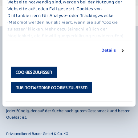
Webseite notwendig sind, werden bei der Nutzung der
Webseite auf jeden Fall gesetzt. Cookies von
Drittanbiertern für Analyse- oder Trackingzwecke
(Matomo) werden nur aktiviert, wenn Sie auf "Cookie
zulassen" klicken. Mehr dazu (einschließlich der
Möglichkeit, die Einwilligungserklärung zu widerrufen)
erfahren Sie in unserer
Datenschutzerklärung
.
Details
COOKIES ZULASSEN
Seit 1887 ist das Alpenvorland die Heimat von Bauer. Und seit 2021
sind wir auch eine Heimat für alle. Denn neben unseren beliebten
NUR NOTWENDIGE COOKIES ZULASSEN
Joghurts, Drinks, Desserts und Käseprodukten bieten wir jetzt auch
vegane Alternativen wie Milchersatz-, Joghurt- und
Dessertalternativen an. Ob mit oder ohne Milch, bei Bauer wird nun
jeder fündig, der auf der Suche nach gutem Geschmack und bester
Qualität ist.
Privatmolkerei Bauer GmbH & Co. KG