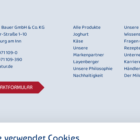
i Bauer GmbH & Co. KG
Alle Produkte
Unsere
r-Straße 1–10
Joghurt
Wissen
urg am Inn
Käse
Fragen
Unsere
Rezept
71 109-0
Markenpartner
Untern
071 109-390
Layenberger
Karrier
tur.de
Unsere Philosophie
Händle
Nachhaltigkeit
Der Mil
TAKTFORMULAR
e verwendet Cookies