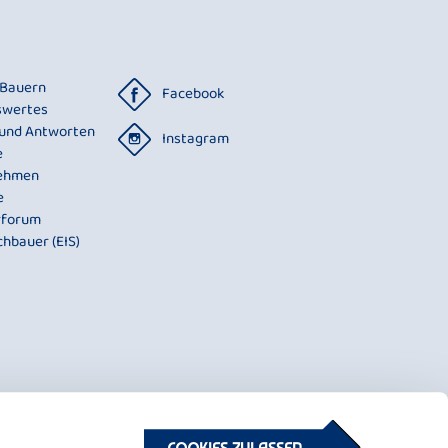
 Bauern
Facebook
swertes
 und Antworten
Instagram
e
ehmen
e
rforum
chbauer (EIS)