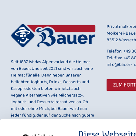
Privatmolkere
Molkerei-Baue
83512 Wasserb
Telefon:
+49 80
Telefax: +49 8
Seit 1887 ist das Alpenvorland die Heimat
info@bauer-na
von Bauer. Und seit 2021 sind wir auch eine
Heimat für alle. Denn neben unseren
beliebten Joghurts, Drinks, Desserts und
ZUM KON
Käseprodukten bieten wir jetzt auch
vegane Alternativen wie Milchersatz-,
Joghurt- und Dessertalternativen an. Ob
mit oder ohne Milch, bei Bauer wird nun
jeder fündig, der auf der Suche nach gutem
Geschmack und bester Qualität ist.
Diese Webseit