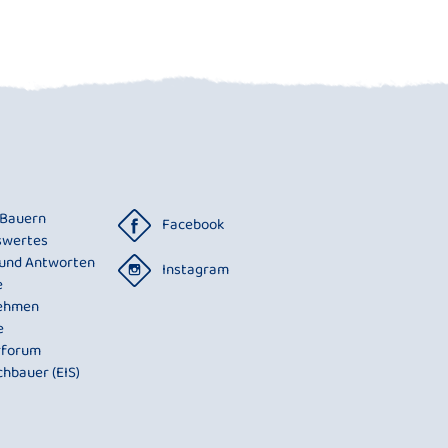
 Bauern
Facebook
swertes
 und Antworten
Instagram
e
ehmen
e
rforum
chbauer (EIS)