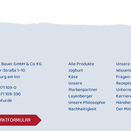
i Bauer GmbH & Co. KG
Alle Produkte
Unsere
r-Straße 1–10
Joghurt
Wissen
urg am Inn
Käse
Fragen
Unsere
Rezept
71 109-0
Markenpartner
Untern
071 109-390
Layenberger
Karrier
tur.de
Unsere Philosophie
Händle
Nachhaltigkeit
Der Mil
TAKTFORMULAR