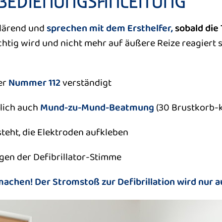
T BEDIENUNGSANLEITUNG
klärend und
sprechen mit dem Ersthelfer,
sobald die
ig wird und nicht mehr auf äußere Reize reagiert s
der
Nummer 112
verständigt
ich auch
Mund-zu-Mund-Beatmung
(30 Brustkorb-
steht, die Elektroden aufkleben
gen der Defibrillator-Stimme
machen! Der Stromstoß zur Defibrillation wird nur a