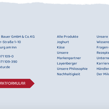
i Bauer GmbH & Co. KG
Alle Produkte
Unsere
r-Straße 1–10
Joghurt
Wissen
urg am Inn
Käse
Fragen
Unsere
Rezept
71 109-0
Markenpartner
Untern
071 109-390
Layenberger
Karrier
tur.de
Unsere Philosophie
Händle
Nachhaltigkeit
Der Mil
TAKTFORMULAR