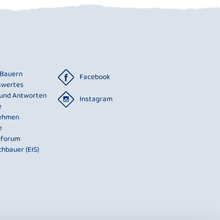
 Bauern
Facebook
swertes
 und Antworten
Instagram
e
ehmen
e
rforum
chbauer (EIS)