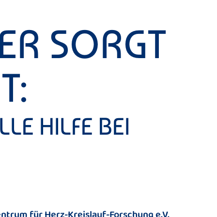
ER SORGT
T:
LE HILFE BEI
entrum für Herz-Kreislauf-Forschung e.V.