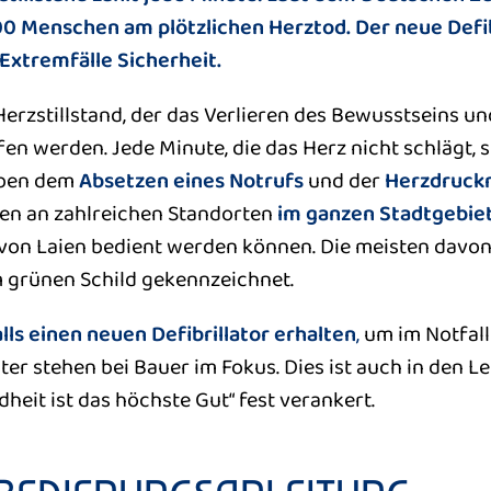
000 Menschen am plötzlichen Herztod. Der neue Defi
 Extremfälle Sicherheit.
rzstillstand, der das Verlieren des Bewusstseins un
 werden. Jede Minute, die das Herz nicht schlägt, 
ben dem
Absetzen eines Notrufs
und der
Herzdruck
en an zahlreichen Standorten
im ganzen Stadtgebie
 von Laien bedient werden können. Die meisten davo
 grünen Schild gekennzeichnet.
ls einen neuen Defibrillator erhalten
,
um im Notfall 
er stehen bei Bauer im Fokus. Dies ist auch in den Lei
it ist das höchste Gut“ fest verankert.