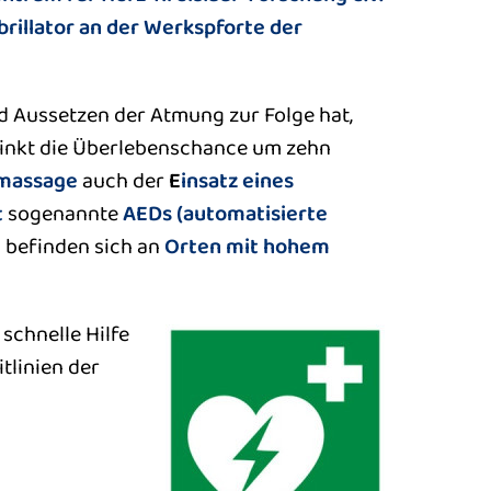
brillator an der Werkspforte der
d Aussetzen der Atmung zur Folge hat,
sinkt die Überlebenschance um zehn
massage
auch der
E
insatz eines
t
sogenannte
AEDs (automatisierte
n befinden sich an
Orten mit hohem
schnelle Hilfe
tlinien der