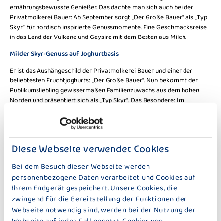
ernährungsbewusste Genießer. Das dachte man sich auch bei der
Privatmolkerei Bauer: Ab September sorgt „Der Große Bauer“ als „Typ
Skyr“ für nordisch inspirierte Genussmomente. Eine Geschmacksreise
in das Land der Vulkane und Geysire mit dem Besten aus Milch.
Milder Skyr-Genuss auf Joghurtbasis
Er ist das Aushängeschild der Privatmolkerei Bauer und einer der
beliebtesten Fruchtjoghurts: „Der Große Bauer“. Nun bekommt der
Publikumsliebling gewissermaßen Familienzuwachs aus dem hohen
Norden und präsentiert sich als „Typ Skyr“. Das Besondere: Im
Gegensatz zu vielen anderen Skyr-Produkten, bei denen Frischkäse
oder Quark die Grundlage bilden, basiert der Neuzugang auf Joghurt.
Das macht ihn besonders mild und cremig. Ähnlich positiv ist es um die
Nährwertbilanz bestellt. Mit einem Proteingehalt von 15,4 Gramm je
Diese Webseite verwendet Cookies
Becher und nur 0,1 Prozent Fett im Milchanteil ist „Der Große Bauer
Typ Skyr“ ideal für all diejenigen, die Wert auf eine ausbalancierte
Bei dem Besuch dieser Webseite werden
Ernährung legen. Außerdem kommt der mit Skyr verfeinerte Joghurt
personenbezogene Daten verarbeitet und Cookies auf
dank seiner raffinierten Rezeptur mit weniger als 10 Gramm Zucker
Ihrem Endgerät gespeichert. Unsere Cookies, die
pro 100 Gramm aus.
zwingend für die Bereitstellung der Funktionen der
Zwei Schichten für den doppelten Genuss
Webseite notwendig sind, werden bei der Nutzung der
Webseite auf jeden Fall gesetzt. Cookies von