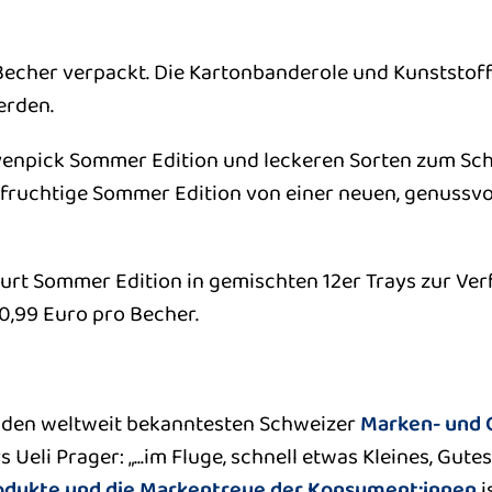
Becher verpackt. Die Kartonbanderole und Kunststof
erden.
venpick Sommer Edition und leckeren Sorten zum Sc
 fruchtige Sommer Edition von einer neuen, genussvo
rt Sommer Edition in gemischten 12er Trays zur Verf
0,99 Euro pro Becher.
u den weltweit bekanntesten Schweizer
Marken- und 
eli Prager: „...im Fluge, schnell etwas Kleines, Gute
dukte und die Markentreue der Konsument:innen
i