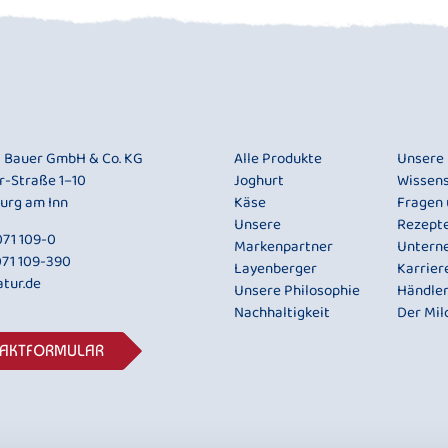
i Bauer GmbH & Co. KG
Alle Produkte
Unsere
r-Straße 1–10
Joghurt
Wissen
urg am Inn
Käse
Fragen
Unsere
Rezept
71 109-0
Markenpartner
Untern
071 109-390
Layenberger
Karrier
tur.de
Unsere Philosophie
Händle
Nachhaltigkeit
Der Mil
TAKTFORMULAR