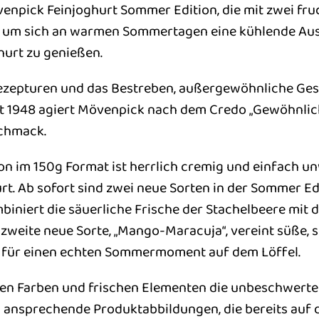
enpick Feinjoghurt Sommer Edition, die mit zwei fru
t, um sich an warmen Sommertagen eine kühlende Aus
urt zu genießen.
Rezepturen und das Bestreben, außergewöhnliche Ges
it 1948 agiert Mövenpick nach dem Credo „Gewöhnli
schmack.
n im 150g Format ist herrlich cremig und einfach un
rt. Ab sofort sind zwei neue Sorten in der Sommer Ed
mbiniert die säuerliche Frische der Stachelbeere mi
e zweite neue Sorte, „Mango-Maracuja“, vereint süße,
t für einen echten Sommermoment auf dem Löffel.
en Farben und frischen Elementen die unbeschwerte 
 ansprechende Produktabbildungen, die bereits auf d