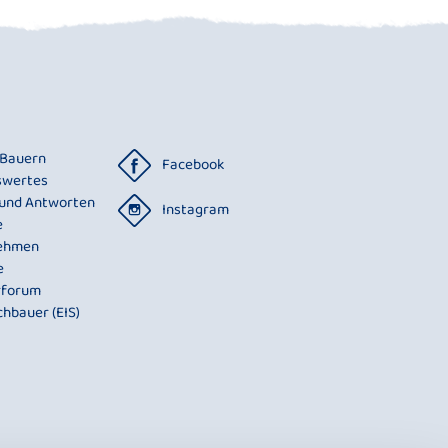
 Bauern
Facebook
swertes
 und Antworten
Instagram
e
ehmen
e
rforum
chbauer (EIS)