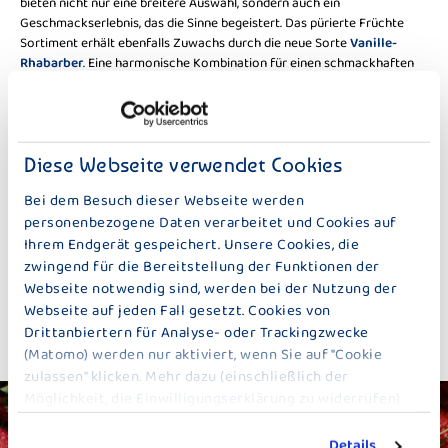
bieten nicht nur eine breitere Auswahl, sondern auch ein
Geschmackserlebnis, das die Sinne begeistert. Das pürierte Früchte
Sortiment erhält ebenfalls Zuwachs durch die neue Sorte
Vanille-
Rhabarber
. Eine harmonische Kombination für einen schmackhaften
Genussmoment. Passend zur Jahreszeit präsentiert Bauer im
Wintersortiment die Sorte
Mandarinenkuchen
, die perfekt zu den
Genüssen der Saison passt.
Um maximale Aufmerksamkeit zu generieren, wird „Der Große Bauer“
Diese Webseite verwendet Cookies
durch eine Fülle von Marketingmaßnahmen unterstützt. Vor
Supermärkten werden Plakate mit humorvollen Botschaften platziert,
Bei dem Besuch dieser Webseite werden
welche die Aufmerksamkeit der Verbraucher unmittelbar vor ihrem
personenbezogene Daten verarbeitet und Cookies auf
Einkauf sicherstellt. Analog dazu wird der Relaunch im Radio und in der
Ihrem Endgerät gespeichert. Unsere Cookies, die
digitalen Welt auch durch diverse Social Media Maßnahmen auf dem
zwingend für die Bereitstellung der Funktionen der
bauer.natur Instagram-Kanal verstärkt.
Webseite notwendig sind, werden bei der Nutzung der
Die neuen Produkte sind ab sofort in allen Supermärkten erhältlich.
Webseite auf jeden Fall gesetzt. Cookies von
Bauer lädt alle Genießer dazu ein, den Geschmack der Tradition in jeder
Drittanbiertern für Analyse- oder Trackingzwecke
einzelnen Köstlichkeit zu entdecken.
(Matomo) werden nur aktiviert, wenn Sie auf "Cookie
zulassen" klicken. Mehr dazu (einschließlich der
Möglichkeit, die Einwilligungserklärung zu widerrufen)
erfahren Sie in unserer
Datenschutzerklärung
.
Details