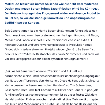
Motto: „So lecker wie immer. So schön wie nie.“ Mit dem modernen
Design und neuen Sorten bringt Bauer frischen Wind ins Kühlregal.
Der Relaunch spiegelt das Engagement wider, erstklassige Produkte
zu liefern, so wie die ständige Innovation und Anpassung an die
Bedürfnisse der Kunden.
Seit Generationen ist die Marke Bauer ein Synonym für erstklassigen
Geschmack und einen bewussten und nachhaltigen Umgang mit Natur,
Mensch und Landwirtschaft. Diese traditionsreiche Vision, die auf
höchste Qualität und verantwortungsbewusste Produktion setzt,
findet sich in jedem einzelnen Projekt wieder. „Der Große Bauer“ ist
bereits seit 1975 fester Bestandteil des Bauer Sortiments und nach wie
vor das Erfolgsprodukt auf einem dynamischen Joghurtmarkt.
„Bei uns bei Bauer verbinden wir Tradition und Zukunft auf
harmonische Weise und leben einen bewusst nachhaltigen Umgang mit
der Natur, den Tieren und den Menschen. Diese Haltung zeigt sich ganz
klar in unserem unternehmerischen Handeln“, so Tim Schwertner,
Geschäftsführer und Chief Commercial Officer der Bauer Gruppe. „Als
familiengeführtes Molkereiunternehmen ist es unser festes Ziel, dem
Handel und den Endverbrauchern stets attraktive Mehrwertkonzepte
aus Milch und Mehr anzubieten. Dabei ist und bleibt das Beste aus der