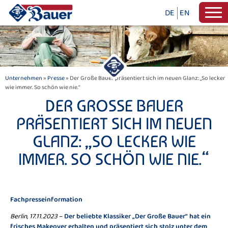
DE
EN
Unternehmen
»
Presse
» Der Große Bauer präsentiert sich im neuen Glanz: „So lecker
wie immer. So schön wie nie.“
DER GROSSE BAUER P
RÄSENTIERT SICH IM NEUEN G
LANZ: „SO LECKER WIE I
MMER. SO SCHÖN WIE NIE.“
Fachpresseinformation
Berlin, 17.11.2023
–
Der beliebte Klassiker „Der Große Bauer“ hat ein
frisches Makeover erhalten und präsentiert sich stolz unter dem