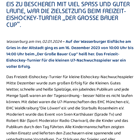
EIS ZU BESCHEREN MIT VIEL SPASS UND GUTER L
AUNE, WAR DIE ZIELSETZUNG BEIM FREIZEIT-E
ISHOCKEY-TURNIER „DER GROSSE BAUER CU
P“.
Wasserburg am Inn, 02.01.2024
–
Auf der Wasserburger Eisfläche am
Gries in der Altstadt ging es am 16. Dezember 2023 von 10:00 Uhr bis
14:00 Uhr beim „Der Große Bauer Cup“ heiß her. Das Freizeit-
Eishockey-Turnier für die kleinen U7-Nachwuchsspieler war ein
voller Erfolg.
Das Freizeit-Eishockey-Turnier für kleine Eishockey-Nachwuchsspieler
Mitte Dezember wurde zum großen Erfolg für die Kleinen. Gutes
Wetter, schnelle und heiße Spielzüge, ein jubelndes Publikum und jede
Menge Spaß waren an der Tagesordnung - besser hätte es nicht laufen
können. Mit dabei waren die U7-Mannschaften des EHC München e.V.,
EHC Waldkraiburg “Die Löwen” e.V. und die Starbulls Rosenheim e.V.
Moderiert wurde das Event von Sven Karthäuser (Sprade Tv) und
Robert Bär (Sport Moderator Radio Charivari), die die Kinder und das
Publikum durch den Tag führten. Alle Kindermannschaften zeigten
vollen Einsatz und lieferten den Zuschauern eine spannende und
unterhaltsame Vorstellung. Zur Stärkung der Spieler und aller