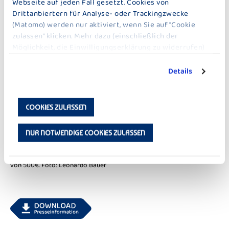
Webseite auf jeden Fall gesetzt. Cookies von
Drittanbiertern für Analyse- oder Trackingzwecke
(Matomo) werden nur aktiviert, wenn Sie auf "Cookie
zulassen" klicken. Mehr dazu (einschließlich der
Möglichkeit, die Einwilligungserklärung zu widerrufen)
erfahren Sie in unserer
Datenschutzerklärung
.
Details
COOKIES ZULASSEN
Markus Bauer (rechts), Sportreferent der Stadt Wasserburg und
NUR NOTWENDIGE COOKIES ZULASSEN
Vorsitzender des Aufsichtsrats der Bauer Gruppe, überreichte dem
Eishockey-Nachwuchs des EHC Waldkraiburg „Die Löwen“ e.V. nach
dem „Der Große Bauer Cup“-Finale, mit Freude eine Spende im Wert
von 500€. Foto: Leonardo Bauer