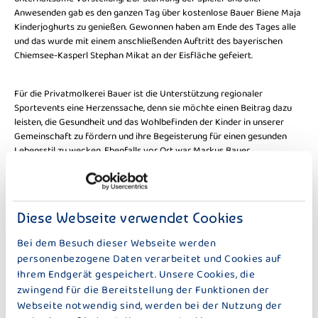
Anwesenden gab es den ganzen Tag über kostenlose Bauer Biene Maja
Kinderjoghurts zu genießen. Gewonnen haben am Ende des Tages alle
und das wurde mit einem anschließenden Auftritt des bayerischen
Chiemsee-Kasperl Stephan Mikat an der Eisfläche gefeiert.
Für die Privatmolkerei Bauer ist die Unterstützung regionaler
Sportevents eine Herzenssache, denn sie möchte einen Beitrag dazu
leisten, die Gesundheit und das Wohlbefinden der Kinder in unserer
Gemeinschaft zu fördern und ihre Begeisterung für einen gesunden
Lebensstil zu wecken. Ebenfalls vor Ort war Markus Bauer,
Sportreferent der Stadt Wasserburg und Vorsitzender des
Aufsichtsrats der Bauer Gruppe, der den Eishockey-Nachwuchs-
Mannschaften des EHC Waldkraiburg „Die Löwen“ e.V. und des EHC
München e.V. jeweils eine Spende i.H.v. 500€ überreichte. „Durch das
Diese Webseite verwendet Cookies
Sponsoring möchten wir eine unterstützende Umgebung schaffen, in
der junge Talente entdeckt und gefördert werden können. Zusätzlich
Bei dem Besuch dieser Webseite werden
möchten wir zeigen, dass uns die Nähe zu den Menschen in unserer
personenbezogene Daten verarbeitet und Cookies auf
Heimat wichtig ist“, so Markus Bauer.
Ihrem Endgerät gespeichert. Unsere Cookies, die
zwingend für die Bereitstellung der Funktionen der
Webseite notwendig sind, werden bei der Nutzung der