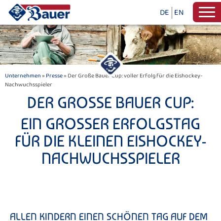
DE
EN
Unternehmen
»
Presse
» Der Große Bauer Cup: voller Erfolg für die Eishockey-
Nachwuchsspieler
DER GROSSE BAUER CUP:
EIN GROSSER ERFOLGSTAG F
ÜR DIE KLEINEN EISHOCKEY-N
ACHWUCHSSPIELER
ALLEN KINDERN EINEN SCHÖNEN TAG AUF DEM