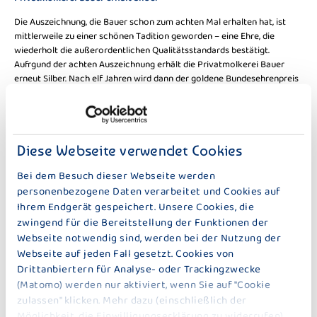
Die Auszeichnung, die Bauer schon zum achten Mal erhalten hat, ist
mittlerweile zu einer schönen Tadition geworden – eine Ehre, die
wiederholt die außerordentlichen Qualitätsstandards bestätigt.
Aufrgund der achten Auszeichnung erhält die Privatmolkerei Bauer
erneut Silber. Nach elf Jahren wird dann der goldene Bundesehrenpreis
verliehen. Es wurden neun Unternehmen der deutschen
Molkereibranche geehrt, die im Vorjahr Höchstleistungen erzielten,
wobei auch Bauer mit Stolz verkünden kann, dass sie wieder
ausgezeichnet wurden. Sie erzielten hervorragende Ergebnisse in den
umfangreichen Expertentests der DLG-Qualitätsprüfungen.
Diese Webseite verwendet Cookies
Die produktspezifische Prüfmethodik hat im Zentrum die sensorische
Bei dem Besuch dieser Webseite werden
Analyse der Lebensmittel. Um die Qualitätsprüfung zu
personenbezogene Daten verarbeitet und Cookies auf
komplementieren, wird diese ergänzt durch eine Überprüfung der
Ihrem Endgerät gespeichert. Unsere Cookies, die
Deklaration und der Verpackung sowie um zahlreiche Labortests. „Die
zwingend für die Bereitstellung der Funktionen der
Privatmolkerei Bauer setzt richtungsweisende Maßstäbe und darf sich
Webseite notwendig sind, werden bei der Nutzung der
deshalb als Botschafter genussvoller Qualitätsprodukte bezeichnen",
Webseite auf jeden Fall gesetzt. Cookies von
betonte der DLG-Präsident. Christine Bichlmeier spielt als
Drittanbiertern für Analyse- oder Trackingzwecke
Abteilunsgleiterin der Qualitätssicherung dabei eine entscheidende
(Matomo) werden nur aktiviert, wenn Sie auf "Cookie
Rolle, denn sie kontrolliert regelmäßig, dass die Produkte, die mit Milch
zulassen" klicken. Mehr dazu (einschließlich der
hergestellt werden, den hohen Qualitätsanforderungen der
Privatmolkerei Bauer entsprechen. „Diese höchste deutsche
Möglichkeit, die Einwilligungserklärung zu widerrufen)