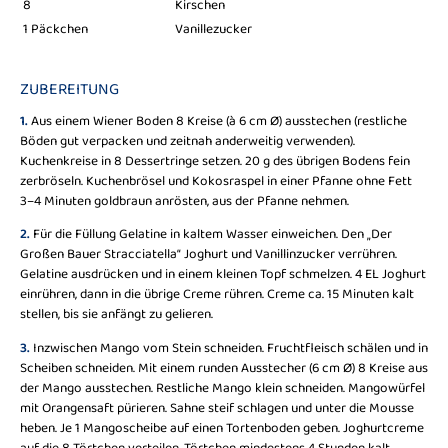
8
Kirschen
1 Päckchen
Vanillezucker
ZUBEREITUNG
1.
Aus einem Wiener Boden 8 Kreise (à 6 cm Ø) ausstechen (restliche
Böden gut verpacken und zeitnah anderweitig verwenden).
Kuchenkreise in 8 Dessertringe setzen. 20 g des übrigen Bodens fein
zerbröseln. Kuchenbrösel und Kokosraspel in einer Pfanne ohne Fett
3–4 Minuten goldbraun anrösten, aus der Pfanne nehmen.
2.
Für die Füllung Gelatine in kaltem Wasser einweichen. Den „Der
Großen Bauer Stracciatella“ Joghurt und Vanillinzucker verrühren.
Gelatine ausdrücken und in einem kleinen Topf schmelzen. 4 EL Joghurt
einrühren, dann in die übrige Creme rühren. Creme ca. 15 Minuten kalt
stellen, bis sie anfängt zu gelieren.
3.
Inzwischen Mango vom Stein schneiden. Fruchtfleisch schälen und in
Scheiben schneiden. Mit einem runden Ausstecher (6 cm Ø) 8 Kreise aus
der Mango ausstechen. Restliche Mango klein schneiden. Mangowürfel
mit Orangensaft pürieren. Sahne steif schlagen und unter die Mousse
heben. Je 1 Mangoscheibe auf einen Tortenboden geben. Joghurtcreme