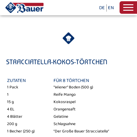
DE
EN
STRACCIATELLA-KOKOS-TÖRTCHEN
ZUTATEN
FÜR 8 TÖRTCHEN
1 Pack
"Wiener" Boden (500 g)
1
Reife Mango
15 g
Kokosraspel
4 EL
Orangensaft
4 Blätter
Gelatine
200 g
Schlagsahne
1 Becher (250 g)
“Der Große Bauer Stracciatella“