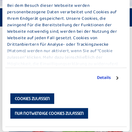
Bei dem Besuch dieser Webseite werden
personenbezogene Daten verarbeitet und Cookies auf
Zubereitungszeit: ca. 40 Minuten
Schwierigkeit: Mittel
Ihrem Endgerät gespeichert. Unsere Cookies, die
zwingend für die Bereitstellung der Funktionen der
Webseite notwendig sind, werden bei der Nutzung der
Webseite auf jeden Fall gesetzt. Cookies von
ZU DEN REZEPTEN
Drittanbiertern für Analyse- oder Trackingzwecke
(Matomo) werden nur aktiviert, wenn Sie auf "Cookie
zulassen" klicken. Mehr dazu (einschließlich der
WEITERE IDEEN ZU NACHSPEISEN
Möglichkeit, die Einwilligungserklärung zu widerrufen)
erfahren Sie in unserer
Datenschutzerklärung
.
Details
COOKIES ZULASSEN
NUR NOTWENDIGE COOKIES ZULASSEN