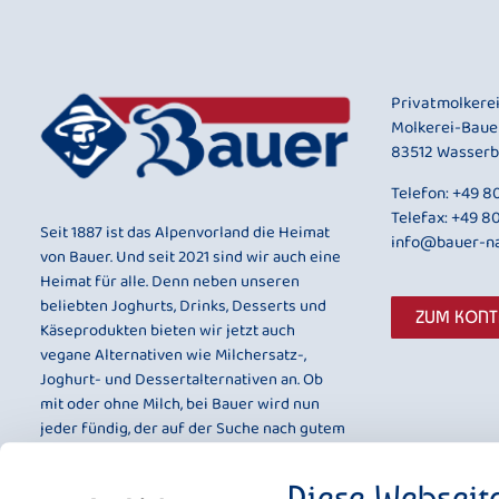
Privatmolkere
Molkerei-Baue
83512 Wasserb
Telefon:
+49 80
Telefax: +49 8
Seit 1887 ist das Alpenvorland die Heimat
info@bauer-na
von Bauer. Und seit 2021 sind wir auch eine
Heimat für alle. Denn neben unseren
beliebten Joghurts, Drinks, Desserts und
ZUM KON
Käseprodukten bieten wir jetzt auch
vegane Alternativen wie Milchersatz-,
Joghurt- und Dessertalternativen an. Ob
mit oder ohne Milch, bei Bauer wird nun
jeder fündig, der auf der Suche nach gutem
Geschmack und bester Qualität ist.
Diese Webseit