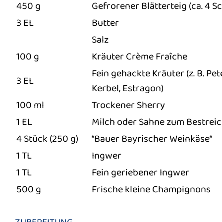
450 g
Gefrorener Blätterteig (ca. 4 S
3 EL
Butter
Salz
100 g
Kräuter Crème Fraîche
Fein gehackte Kräuter (z. B. Pete
3 EL
Kerbel, Estragon)
100 ml
Trockener Sherry
1 EL
Milch oder Sahne zum Bestrei
4 Stück (250 g)
“Bauer Bayrischer Weinkäse“
1 TL
Ingwer
1 TL
Fein geriebener Ingwer
500 g
Frische kleine Champignons