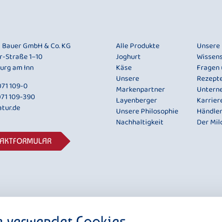
i Bauer GmbH & Co. KG
Alle Produkte
Unsere
r-Straße 1–10
Joghurt
Wissen
urg am Inn
Käse
Fragen
Unsere
Rezept
71 109-0
Markenpartner
Untern
071 109-390
Layenberger
Karrier
tur.de
Unsere Philosophie
Händle
Nachhaltigkeit
Der Mil
TAKTFORMULAR
e verwendet Cookies