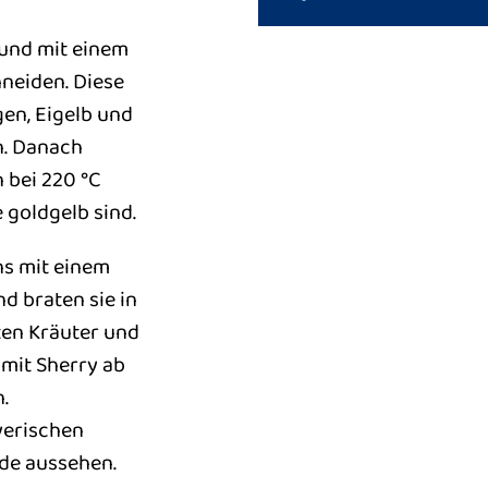
 und mit einem
neiden. Diese
gen, Eigelb und
n. Danach
 bei 220 °C
 goldgelb sind.
ns mit einem
d braten sie in
kten Kräuter und
 mit Sherry ab
.
yerischen
nde aussehen.