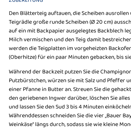
ZUBEREITUNG
Den Blätterteig auftauen, die Scheiben ausrollen
Teigrädle große runde Scheiben (Ø 20 cm) aussch
auf ein mit Backpapier ausgelegtes Backblech le
Milch vermischen und den Teig damit bestreiche
werden die Teigplatten im vorgeheizten Backofen
(Oberhitze) für ein paar Minuten gebacken, bis sie
Während der Backzeit putzen Sie die Champigno
Putzbürstchen, würzen sie mit Salz und Pfeffer un
einer Pfanne in Butter an. Streuen Sie die gehac
den geriebenen Ingwer darüber, löschen Sie alles
und lassen Sie den Sud 3 bis 4 Minuten einköcheln
Währenddessen schneiden Sie die vier „Bauer Ba
Weinkäse“ längs durch, sodass sie wie kleine Mo