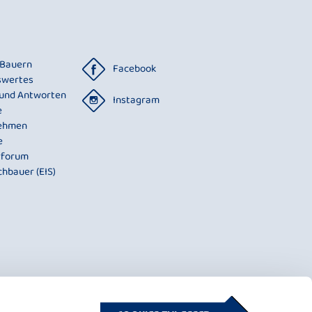
 Bauern
Facebook
swertes
 und Antworten
Instagram
e
ehmen
e
rforum
chbauer (EIS)