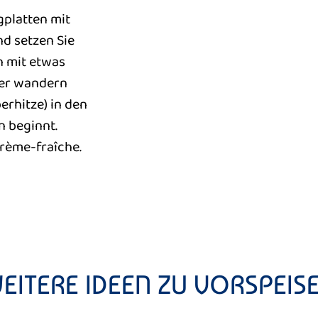
gplatten mit
d setzen Sie
h mit etwas
ler wandern
erhitze) in den
n beginnt.
Crème-fraîche.
EITERE IDEEN ZU VORSPEIS