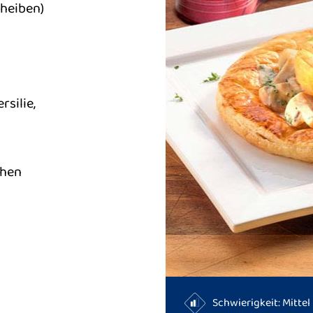
cheiben)
rsilie,
chen
Schwierigkeit: Mittel