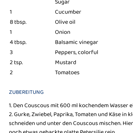
Sugar
1
Cucumber
8 tbsp.
Olive oil
1
Onion
4 tbsp.
Balsamic vinegar
3
Peppers, colorful
2 tsp.
Mustard
2
Tomatoes
ZUBEREITUNG
1. Den Couscous mit 600 ml kochendem Wasser e
2. Gurke, Zwiebel, Paprika, Tomaten und Käse in k
schneiden und unter den Couscous mischen. Hier
noch etwas gehackte glatte Petersilie rein.