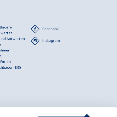
 Bauern
Facebook
swertes
 und Antworten
Instagram
e
ehmen
e
rforum
chbauer (EIS)