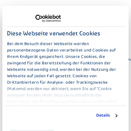
Diese Webseite verwendet Cookies
Bei dem Besuch dieser Webseite werden
personenbezogene Daten verarbeitet und Cookies auf
Ihrem Endgerät gespeichert. Unsere Cookies, die
Bitte lassen Sie Cookies zu, um das Youtube Video anzuzeigen.
zwingend für die Bereitstellung der Funktionen der
Oder besuchen Sie
Youtube hier direkt
Webseite notwendig sind, werden bei der Nutzung der
Webseite auf jeden Fall gesetzt. Cookies von
SCHAU, WAS DICH IM BERUFSALLTAG ERWARTET!
Drittanbiertern für Analyse- oder Trackingzwecke
(Matomo) werden nur aktiviert, wenn Sie auf "Cookie
AUSBILDUNGSFILM
zulassen" klicken. Mehr dazu (einschließlich der
MILCHTECHNOLOGE (M/W/D)
Möglichkeit, die Einwilligungserklärung zu widerrufen)
erfahren Sie in unserer
Datenschutzerklärung
.
Was machen eigentlich Milchtechnologen (m/w/d) in einem
Details
milchwirtschaftlichen Unternehmen wie Bauer? Schau dir den
Ausbildungsfilm an und entdecke, wie vielseitig dieser Beruf ist.
Viele Fragen werden darin beantwortet und du wirst sehen, dass