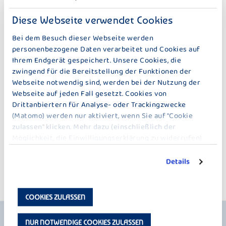
auch in einige kaufmännische Abteilungen. Du bekommst eigene
Projekte und verantwortungsvolle Aufgaben. Einmal im Jahr schreibst
Diese Webseite verwendet Cookies
du eine Projektarbeit über eine betriebliche Problemstellung; dabei
wirst du von einem Experten unserer IT-Abteilung unterstützt.
Bei dem Besuch dieser Webseite werden
personenbezogene Daten verarbeitet und Cookies auf
Das sind die Voraussetzungen:
Ihrem Endgerät gespeichert. Unsere Cookies, die
Du benötigst die allgemeine Hochschulreife oder Fachhochschulreife
zwingend für die Bereitstellung der Funktionen der
und solltest besonders gut in Deutsch, Mathematik, IT und Englisch
Webseite notwendig sind, werden bei der Nutzung der
sein.
Webseite auf jeden Fall gesetzt. Cookies von
Außerdem solltest du dich gerne mit IT- und Wirtschaftsthemen
Drittanbiertern für Analyse- oder Trackingzwecke
beschäftigen und dich dafür interessieren, wie diese im Unternehmen
(Matomo) werden nur aktiviert, wenn Sie auf "Cookie
angewendet werden. Idealerweise hast du schon erste IT-Kenntnisse
zulassen" klicken. Mehr dazu (einschließlich der
und brennst darauf, dich im Team neuen und komplexen
Möglichkeit, die Einwilligungserklärung zu widerrufen)
Aufgabenstellungen aus der Informationstechnologie zu widmen.
erfahren Sie in unserer
Datenschutzerklärung
.
Hast du noch Fragen? Dann wende dich einfach an unsere
Details
Personalabteilung
.
COOKIES ZULASSEN
NUR NOTWENDIGE COOKIES ZULASSEN