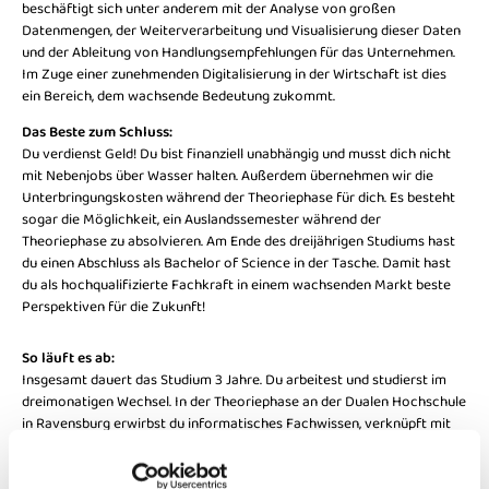
beschäftigt sich unter anderem mit der Analyse von großen
Datenmengen, der Weiterverarbeitung und Visualisierung dieser Daten
und der Ableitung von Handlungsempfehlungen für das Unternehmen.
Im Zuge einer zunehmenden Digitalisierung in der Wirtschaft ist dies
ein Bereich, dem wachsende Bedeutung zukommt.
Das Beste zum Schluss:
Du verdienst Geld! Du bist finanziell unabhängig und musst dich nicht
mit Nebenjobs über Wasser halten. Außerdem übernehmen wir die
Unterbringungskosten während der Theoriephase für dich. Es besteht
sogar die Möglichkeit, ein Auslandssemester während der
Theoriephase zu absolvieren. Am Ende des dreijährigen Studiums hast
du einen Abschluss als Bachelor of Science in der Tasche. Damit hast
du als hochqualifizierte Fachkraft in einem wachsenden Markt beste
Perspektiven für die Zukunft!
So läuft es ab:
Insgesamt dauert das Studium 3 Jahre. Du arbeitest und studierst im
dreimonatigen Wechsel. In der Theoriephase an der Dualen Hochschule
in Ravensburg erwirbst du informatisches Fachwissen, verknüpft mit
betriebswirtschaftlichen Grundlagen wie Statistik und Recht. Bei uns im
Unternehmen erhältst du tiefere Einblicke in unsere IT-Abteilung und