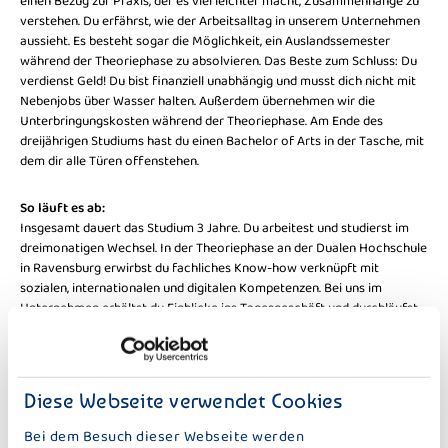
einen Bezug zur Praxis, der es viel leichter macht, Zusammenhänge zu
verstehen. Du erfährst, wie der Arbeitsalltag in unserem Unternehmen
aussieht. Es besteht sogar die Möglichkeit, ein Auslandssemester
während der Theoriephase zu absolvieren. Das Beste zum Schluss: Du
verdienst Geld! Du bist finanziell unabhängig und musst dich nicht mit
Nebenjobs über Wasser halten. Außerdem übernehmen wir die
Unterbringungskosten während der Theoriephase. Am Ende des
dreijährigen Studiums hast du einen Bachelor of Arts in der Tasche, mit
dem dir alle Türen offenstehen.
So läuft es ab:
Insgesamt dauert das Studium 3 Jahre. Du arbeitest und studierst im
dreimonatigen Wechsel. In der Theoriephase an der Dualen Hochschule
in Ravensburg erwirbst du fachliches Know-how verknüpft mit
sozialen, internationalen und digitalen Kompetenzen. Bei uns im
Unternehmen erhältst du Einblicke ins Tagesgeschäft und durchläufst
Abteilungen wie Marketing, Controlling, Vertrieb und Personal. Diese
sind perfekt abgestimmt mit den im Studium behandelten Themen.
Einmal im Jahr schreibst du eine Projektarbeit über eine betriebliche
Problemstellung; keine Sorge, wir unterstützen dich dabei. Im dritten
Diese Webseite verwendet Cookies
Studienjahr kannst du, deinen persönlichen Interessen entsprechend,
Vertiefungsfächer wählen.
Bei dem Besuch dieser Webseite werden