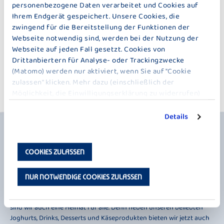
Das sind die Voraussetzungen:
personenbezogene Daten verarbeitet und Cookies auf
Du benötigst die allgemeine Hochschulreife oder Fachhochschulreife.
Ihrem Endgerät gespeichert. Unsere Cookies, die
Zudem solltest du Interesse an betriebswirtschaftlichen
zwingend für die Bereitstellung der Funktionen der
Zusammenhängen haben und z.B. gerne auch mal den Wirtschaftsteil in
Webseite notwendig sind, werden bei der Nutzung der
der Zeitung lesen. Außerdem solltest du belastbar und flexibel sein.
Webseite auf jeden Fall gesetzt. Cookies von
Wenn du jetzt noch gerne im Team arbeitest und Organisationstalent
Drittanbiertern für Analyse- oder Trackingzwecke
besitzt, bist du bei uns genau richtig.
(Matomo) werden nur aktiviert, wenn Sie auf "Cookie
Weitere Fragen beantwortet dir gerne unsere
Personalabteilung
.
zulassen" klicken. Mehr dazu (einschließlich der
Möglichkeit, die Einwilligungserklärung zu widerrufen)
erfahren Sie in unserer
Datenschutzerklärung
.
Details
COOKIES ZULASSEN
NUR NOTWENDIGE COOKIES ZULASSEN
Seit 1887 ist das Alpenvorland die Heimat von Bauer. Und seit 2021
sind wir auch eine Heimat für alle. Denn neben unseren beliebten
Joghurts, Drinks, Desserts und Käseprodukten bieten wir jetzt auch