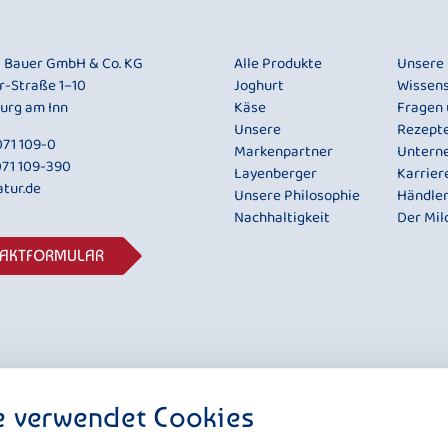
i Bauer GmbH & Co. KG
Alle Produkte
Unsere
r-Straße 1–10
Joghurt
Wissen
urg am Inn
Käse
Fragen
Unsere
Rezept
71 109-0
Markenpartner
Untern
071 109-390
Layenberger
Karrier
tur.de
Unsere Philosophie
Händle
Nachhaltigkeit
Der Mil
TAKTFORMULAR
e verwendet Cookies