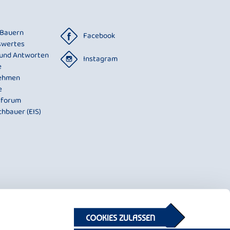
 Bauern
Facebook
swertes
 und Antworten
Instagram
e
ehmen
e
rforum
chbauer (EIS)
COOKIES ZULASSEN