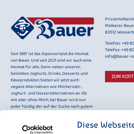
Privatmolkere
Molkerei-Baue
83512 Wasserb
Telefon:
+49 80
Telefax: +49 8
Seit 1887 ist das Alpenvorland die Heimat
info@bauer-na
von Bauer. Und seit 2021 sind wir auch eine
Heimat für alle. Denn neben unseren
beliebten Joghurts, Drinks, Desserts und
ZUM KON
Käseprodukten bieten wir jetzt auch
vegane Alternativen wie Milchersatz-,
Joghurt- und Dessertalternativen an. Ob
mit oder ohne Milch, bei Bauer wird nun
jeder fündig, der auf der Suche nach gutem
Geschmack und bester Qualität ist.
Diese Webseit