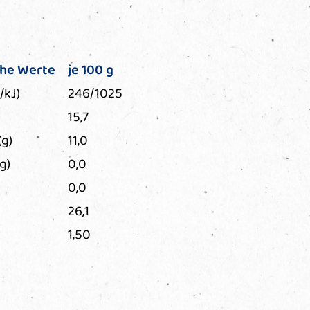
che Werte
je 100 g
/kJ)
246/1025
15,7
(g)
11,0
g)
0,0
0,0
26,1
1,50