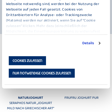
auch noch ihre Natürlichkeit behalten, da ihr weder Rahm entzogen
Webseite notwendig sind, werden bei der Nutzung der
noch zugesetzt wurde. Mehr braucht es nicht, um unseren leckeren,
Webseite auf jeden Fall gesetzt. Cookies von
frischen Joghurt auf Naturbasis zu genießen. Na ja, ein Löffel wäre
Drittanbiertern für Analyse- oder Trackingzwecke
vielleicht nicht schlecht. Also, Deckel auf, Mund auf, Augen zu! Mh,
(Matomo) werden nur aktiviert, wenn Sie auf "Cookie
herrlich cremiger Naturjoghurt. Hörst du es schon muhen?
zulassen" klicken. Mehr dazu (einschließlich der
Möglichkeit, die Einwilligungserklärung zu widerrufen)
erfahren Sie in unserer
Datenschutzerklärung
.
Details
WEITERE PRODUKTE
NATUR - 100 G / 4 × 100 G
COOKIES ZULASSEN
NUR NOTWENDIGE COOKIES ZULASSEN
NATURJOGHURT
FRUFRU JOGHURT PUR
SERAPHOS NATUR ,,JOGHURT
MILD NACH GRIECHISCHER ART“