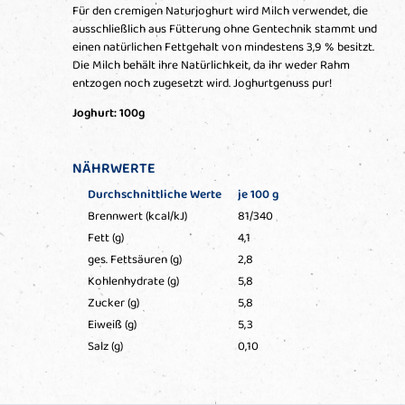
Für den cremigen Naturjoghurt wird Milch verwendet, die
ausschließlich aus Fütterung ohne Gentechnik stammt und
einen natürlichen Fettgehalt von mindestens 3,9 % besitzt.
Die Milch behält ihre Natürlichkeit, da ihr weder Rahm
entzogen noch zugesetzt wird. Joghurtgenuss pur!
Joghurt: 100g
NÄHRWERTE
Durchschnittliche Werte
je 100 g
Brennwert (kcal/kJ)
81/340
Fett (g)
4,1
ges. Fettsäuren (g)
2,8
Kohlenhydrate (g)
5,8
Zucker (g)
5,8
Eiweiß (g)
5,3
Salz (g)
0,10