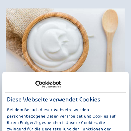
UNSERE NATUR IST UNSERE ZUTAT
MEHR BRAUCHT ES NICHT
Diese Webseite verwendet Cookies
Das hier ist jetzt wieder mehr etwas für Puristen, und von denen gibt es
eine Menge innerhalb der Bauer-Kundschaft. Manchmal ist weniger
Bei dem Besuch dieser Webseite werden
eben doch mehr. Und für manche bedeutet weniger eben auch mehr
personenbezogene Daten verarbeitet und Cookies auf
Genuss. „Der Kleine Bauer Natur“ besteht nur aus bester Milch. Und die
Ihrem Endgerät gespeichert. Unsere Cookies, die
stammt nicht nur von ohne Gentechnik gefütterten Kühen, sondern hat
zwingend für die Bereitstellung der Funktionen der