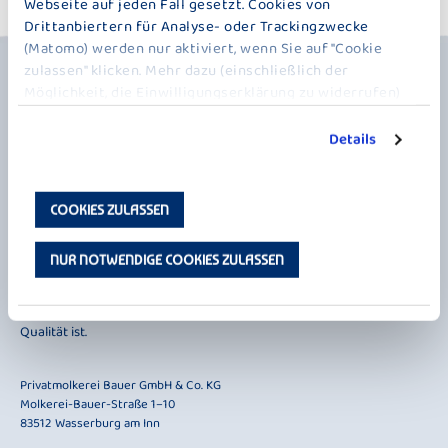
Webseite auf jeden Fall gesetzt. Cookies von
Drittanbiertern für Analyse- oder Trackingzwecke
(Matomo) werden nur aktiviert, wenn Sie auf "Cookie
zulassen" klicken. Mehr dazu (einschließlich der
Möglichkeit, die Einwilligungserklärung zu widerrufen)
erfahren Sie in unserer
Datenschutzerklärung
.
Details
Seit 1887 ist das Alpenvorland die Heimat von Bauer. Und seit 2021
COOKIES ZULASSEN
sind wir auch eine Heimat für alle. Denn neben unseren beliebten
Joghurts, Drinks, Desserts und Käseprodukten bieten wir jetzt auch
NUR NOTWENDIGE COOKIES ZULASSEN
vegane Alternativen wie Milchersatz-, Joghurt- und
Dessertalternativen an. Ob mit oder ohne Milch, bei Bauer wird nun
jeder fündig, der auf der Suche nach gutem Geschmack und bester
Qualität ist.
Privatmolkerei Bauer GmbH & Co. KG
Molkerei-Bauer-Straße 1–10
83512 Wasserburg am Inn