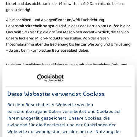
bietet und das nicht nur in der Milchwirtschaft? Dann bist du bei uns
genau richtig!
Als Maschinen- und Anlagenführer (m/w/d) Fachrichtung
Lebensmitteltechnik sorgst du dafür, dass der Betrieb am Laufen bleibt.
Das heißt, du bist für die großen Maschinen verantwortlich, die täglich
unsere leckeren Milch-Produkte herstellen. Von der ersten
Inbetriebnahme über die Bedienung bis hin zur Wartung und Umrüstung
- du bist beim kompletten Betriebsablauf dabei.
In deiner Ausbildung beschäftigst du dich mit den Bereichen Roh- und
Hilfsfabrikate, Reinigung und Rüsten von Anlagen,
Verpackungsmaschinen, Lagern und Verpacken von Produkten und
vieles mehr.
Diese Webseite verwendet Cookies
Der Blockunterricht an der Berufsschule in Starnberg rundet diese
zweijährige Ausbildung ab, bei der dich deine zuständige Ausbilderin
Bei dem Besuch dieser Webseite werden
Andrea Schuster stets unterstützen wird.
personenbezogene Daten verarbeitet und Cookies auf
Bewirb dich bis zum 31. August ganz einfach online bei uns.
Ihrem Endgerät gespeichert. Unsere Cookies, die
zwingend für die Bereitstellung der Funktionen der
Bei Fragen wende dich bitte an die Personalabteilung.
Webseite notwendig sind, werden bei der Nutzung der